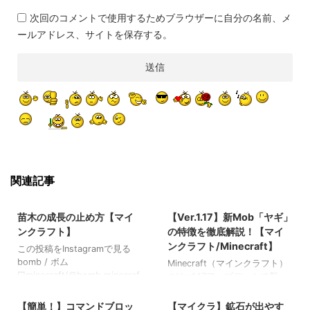
次回のコメントで使用するためブラウザーに自分の名前、メ
ールアドレス、サイトを保存する。
関連記事
2022/3/20
2021/9/11
苗木の成長の止め方【マイ
【Ver.1.17】新Mob「ヤギ」
ンクラフト】
の特徴を徹底解説！【マイ
ンクラフト/Minecraft】
この投稿をInstagramで見る
bomb / ボム
Minecraft（マインクラフト）
□minecraft(@bomb.minecraf
のVer.1.17アップデートで新
2022/8/14
2022/8/19
t)がシェアした投稿 苗木の成
Mob「ヤギ」が追加されまし
長の止め方 苗木の成長の止め
た 今回は「ヤギ」について解
【簡単！】コマンドブロッ
【マイクラ】鉱石が出やす