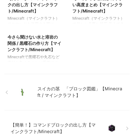
方 まとめ 関連記事: 今さら聞
説していきます またInstagram
クの出し方【マインクラフ
い高度まとめ【マインクラ
けない水と溶岩の関係 / 黒曜
でも記事を投稿しております
ト/Minecraft】
フト/Minecraft】
石の作り方【マインクラフ
ので、簡潔にまとまった記事
Minecraft（マインクラフト）
Minecraft（マインクラフト）
ト/Minecraft】 【徹底解説】
を見たい方はこちらも是非(^^)
でコマンドを使用する際に
で何かと必要な鉱石 覚えてる
Ver.1.17で追加の新Mob「ウー
この投稿をInstagramで見る
2021/9/12
「コマンドブロック」を使用
つもりが意外と忘れてしまう
パールーパー」について【マ
bomb / ボム
すると非常に便利です。 実際
ので今回はそれぞれの鉱石の
インクラフト/Minecraft】
今さら聞けない水と溶岩の
□minecraft(@bomb.minecraf
にコマンドを入力することで
出やすい高度をまとめてみま
【Ver.1.17】新Mob「ヤギ」の
t)がシェアした投稿 ❏ ヤギの
関係 / 黒曜石の作り方【マイ
入力できます。 またInstagram
した またInstagramでも記事を
特徴を徹底解説！【マインク
特徴 ヤギ 生息バイオーム ヤ
ンクラフト/Minecraft】
でも記事を投稿しております
投稿しておりますので、簡潔
ラフト/Minecraft】 【マイク
ギは山岳バイオームに生息し
Minecraftで黒曜石や丸石など
ので、簡潔にまとまった記事
にまとまった記事を見たい方
ラ】鉱石が出やすい高 …
ています ２，３匹の群れで行
素材を集めることは重要です
を見たい方はこちらも是非(^^)
はこちらも是非(^^) この投稿
動しています ヤギ 搾乳 ヤギ
が少し大変ですよね。 ですが
この投稿をInstagramで見る
をInstagramで見る bomb / ボ
は牛やム …
水と溶岩の関係を覚えてしま
bomb / ボム
ム
えばサバイバルモードでとて
□minecraft(@bomb.minecraf
□minecraft(@bomb.minecraf
も便利です。 今回は水と溶岩
t)がシェアした投稿 ❏ コマン
t)がシェアした投稿 ❏ 鉱石の
スイカの茎 「ブロック図鑑」【Minecra
の性質、関係について解説し
ドブロックを入手する コマン
出やすい高度 鉱石の出やすい
ft / マインクラフト】
ていきます。 またInstagramで
ドブロックは3種類あり、それ
高度 「石炭鉱石」 石炭鉱石
も記事を投稿しておりますの
ぞれ入力するコマンドが変わ
・出現範囲 Y＝１〜１１４
で、簡潔にまとまった記事を
ります。 基本形 → / …
・頻出範囲 Y＝５〜６６ ・
見たい方はこちらも是非(^^)
最 …
この投稿をInstagramで見
【簡単！】コマンドブロックの出し方【マ
る & …
インクラフト/Minecraft】