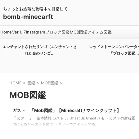
ちょっとお洒落な攻略本を目指して
bomb-minecarft
Home
Ver.1.17
Instagram
ブロック図鑑
MOB図鑑
アイテム図鑑
エンチャントされたリンゴ（エンチャントさ
レッドストーンコンパレータ
れた金のリンゴ...
「ブロック図鑑...
HOME
>
図鑑
>
MOB図鑑
>
MOB図鑑
2022/10/22
ガスト 「Mob図鑑」【Minecraft / マインクラフト】
「 ガスト 」 基本情報 ガスト JE Ghast BE Ghast メモ ・ガストの射程圏
内に入ると火の玉を放つ ・ネザーでスポーンする
2022/9/7