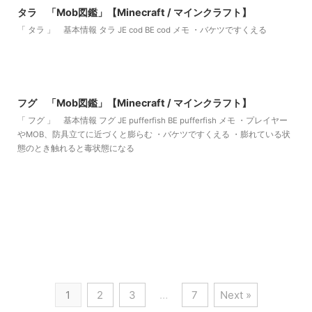
タラ 「Mob図鑑」【Minecraft / マインクラフト】
「 タラ 」 基本情報 タラ JE cod BE cod メモ ・バケツですくえる
2022/9/7
フグ 「Mob図鑑」【Minecraft / マインクラフト】
「 フグ 」 基本情報 フグ JE pufferfish BE pufferfish メモ ・プレイヤー
やMOB、防具立てに近づくと膨らむ ・バケツですくえる ・膨れている状
態のとき触れると毒状態になる
1
2
3
…
7
Next »