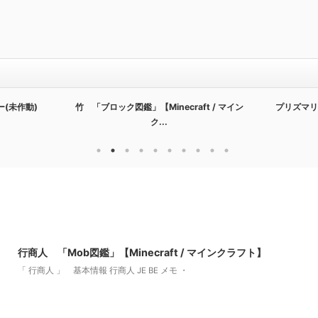
ー(未作動)
竹 「ブロック図鑑」【Minecraft / マイン
プリズマリ
ク...
2022/3/10
行商人 「Mob図鑑」【Minecraft / マインクラフト】
「 行商人 」 基本情報 行商人 JE BE メモ ・
2022/9/7