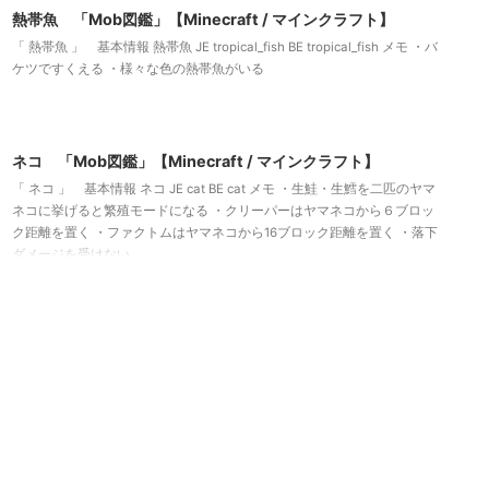
熱帯魚 「Mob図鑑」【Minecraft / マインクラフト】
「 熱帯魚 」 基本情報 熱帯魚 JE tropical_fish BE tropical_fish メモ ・バ
ケツですくえる ・様々な色の熱帯魚がいる
2022/9/7
ネコ 「Mob図鑑」【Minecraft / マインクラフト】
「 ネコ 」 基本情報 ネコ JE cat BE cat メモ ・生鮭・生鱈を二匹のヤマ
ネコに挙げると繁殖モードになる ・クリーパーはヤマネコから６ブロッ
ク距離を置く ・ファクトムはヤマネコから16ブロック距離を置く ・落下
ダメージを受けない