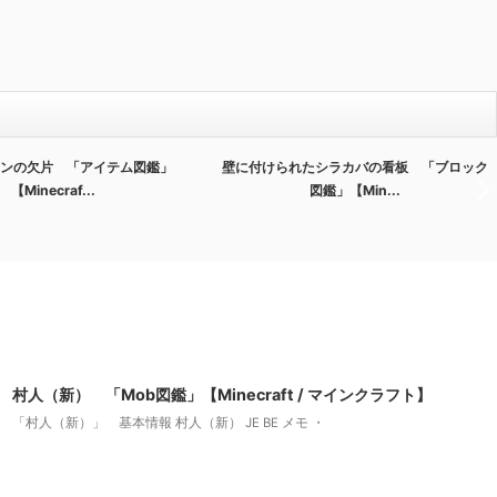
ンの欠片 「アイテム図鑑」
壁に付けられたシラカバの看板 「ブロック
【Minecraf...
図鑑」【Min...
2022/3/10
村人（新） 「Mob図鑑」【Minecraft / マインクラフト】
「村人（新）」 基本情報 村人（新） JE BE メモ ・
2022/9/7