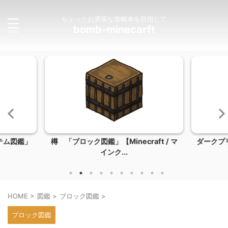
ちょっとお洒落な攻略本を目指して
bomb-minecarft
テム図鑑」
樽 「ブロック図鑑」【Minecraft / マ
ダークプ
インク...
HOME
>
図鑑
>
ブロック図鑑
>
ブロック図鑑