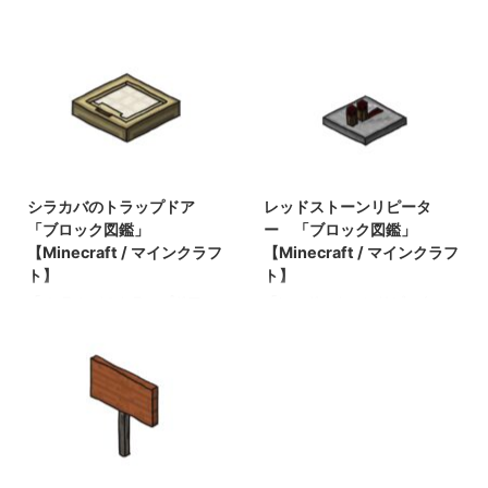
trapped_chest BE
板材（木材） 「ブロック図
trapped_chest メモ ・開封す
鑑」【Minecraft / マインクラ
るとレッドストーン信号の動
フト】 砂利 「ブロック図
力が出力される 関連記事: 板
鑑」 【Minecraft / マインク
材（木材） 「ブロック図
ラフト】 ラピスラズリ鉱石
鑑」【Minecraft / マインクラ
「ブロック図鑑」【Minecraft
フト】 砂利 「ブロック図
/ マインクラフト】 粘着ピス
鑑」 【Minecraft / マインク
トン 「ブロック図鑑」
2022/3/8
2021/9/19
ラフト】 ラピスラズリ鉱石
【Minecraft / マインクラフ
「ブロック図鑑」【Minecraft
ト】
シラカバのトラップドア
レッドストーンリピータ
/ マインクラフト】 粘着ピス
「ブロック図鑑」
ー 「ブロック図鑑」
トン 「ブロック図鑑」
【Minecraft / マインクラフ
【Minecraft / マインクラフ
【Minecraft / マインクラフ
ト】
ト】
ト】
「 シラカバのトラップドア
「レッドストーンリピータ
」 基本情報 シラカバのトラ
ー」 基本情報 レッドストー
ップドア JE BE メモ ・ 関連
ンリピーター JE
記事: 板材（木材） 「ブロッ
unpowered_repeater BE
ク図鑑」【Minecraft / マイン
unpowered_repeater メモ ・
クラフト】 砂利 「ブロック
レッドストーンの信号を増
図鑑」 【Minecraft / マイン
幅、遅延させることができる
クラフト】 ラピスラズリ鉱
・動力がOFFの状態 関連記事:
石 「ブロック図鑑」
板材（木材） 「ブロック図
2022/3/8