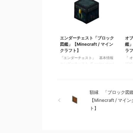
（木材） 「ブロック図鑑」
鑑」 
【Minecraft / マインクラフト】
ト】
砂利 「ブロック図鑑」
ック図
【Minecraft / マインクラフト】
ラフ
ラピスラズリ鉱石 「ブロック図
ック図
2021/10/18
鑑」【Minecraft / マインクラフ
ラフ
ト】 粘着ピストン 「ブロック
エンダーチェスト「ブロック
オ
図鑑」【Minecraft / マインクラフ
図鑑」【Minecraft / マイン
鑑」
ト】
クラフト】
ラ
「エンダーチェスト」 基本情報
「 
エンダーチェスト JE ender_chest
ブザー
BE ender_chest メモ ・シルクタ
obs
ッチがエンチャントされたツルハ
ック
シでのみ回収可能 ・シルクタッ
スト
チがない場合は黒曜石が8個ドロ
事:
額縁 「ブロック図
ップする 関連記事: 板材（木
鑑」【
材） 「ブロック図鑑」
ト】
【Minecraft / マ
【Minecraft / マインクラフト】
【Mi
ト】
砂利 「ブロック図鑑」
ラピ
【Minecraft / マインクラフト】
鑑」【
ラピスラズリ鉱石 「ブロック図
ト】
鑑」【Minecraft / マインクラフ
図鑑」