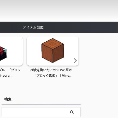
アイテム図鑑
ブル 「ブロッ
樹皮を剥いだアカシアの原木
金の斧 「アイテム
cra...
「ブロック図鑑」【Mine...
【Minecraft / マ
検索