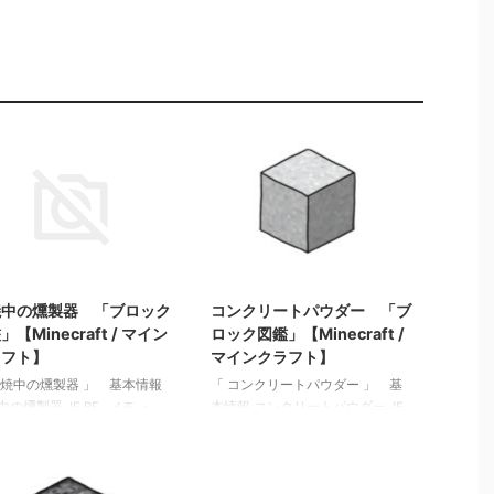
2022/3/16
2022/3/17
焼中の燻製器 「ブロック
コンクリートパウダー 「ブ
」【Minecraft / マイン
ロック図鑑」【Minecraft /
ラフト】
マインクラフト】
燃焼中の燻製器 」 基本情報
「 コンクリートパウダー 」 基
中の燻製器 JE BE メモ ・
本情報 コンクリートパウダー JE
記事: 板材（木材） 「ブロ
concrete_powder BE
鑑」【Minecraft / マインク
concrete_powder メモ ・水に触
ト】 砂利 「ブロック図
れるとコンクリートになる ・雨