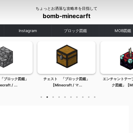
ちょっとお洒落な攻略本を目指して
bomb-minecarft
Instagram
ブロック図鑑
MOB図鑑
「ブロック図鑑」
チェスト 「ブロック図鑑」
エンチャントテー
craft / ...
【Minecraft / マ...
ク図鑑」【Mine