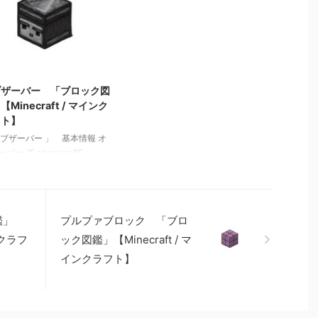
【Minecraft / マインクラフ
ではコンクリートにならない 関
 ラピスラズリ鉱石 「ブロ
連記事: 板材（木材） 「ブロッ
鑑」【Minecraft / マインク
ク図鑑」【Minecraft / マインクラ
ト】 粘着ピストン 「ブロ
フト】 砂利 「ブロック図
鑑」【Minecraft / マインク
鑑」 【Minecraft / マインクラフ
2021/11/4
ト】
ト】 ラピスラズリ鉱石 「ブロ
ック図鑑」【Minecraft / マインク
ブザーバー 「ブロック図
ラフト】 粘着ピストン 「ブロ
【Minecraft / マインク
ック図鑑」【Minecraft / マインク
フト】
ラフ …
オブザーバー 」 基本情報 オ
バー JE observer BE
erver メモ ・体面にあるブロ
を観察し、感知するとレッド
ーン動力を出力する 関連記
 板材（木材） 「ブロック図
鑑」
プルプァブロック 「ブロ
Minecraft / マインクラフ
 砂利 「ブロック図鑑」
インクラフ
ック図鑑」【Minecraft / マ
necraft / マインクラフト】
インクラフト】
スラズリ鉱石 「ブロック図
Minecraft / マインクラフ
 粘着ピストン 「ブロック
【Minecraft / マインクラフ