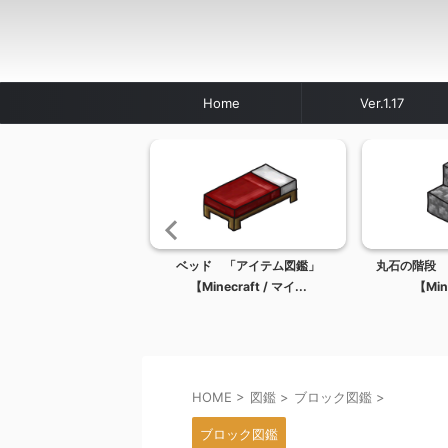
Home
Ver.1.17
 「ブロック図鑑」
ベッド 「アイテム図鑑」
丸石の階段 
ecraft / マイン...
【Minecraft / マイ...
【Mine
HOME
>
図鑑
>
ブロック図鑑
>
ブロック図鑑