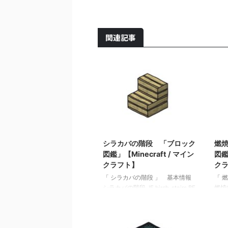
関連記事
2021/10/20
シラカバの階段 「ブロック
燃
図鑑」【Minecraft / マイン
図鑑
クラフト】
ク
「 シラカバの階段 」 基本情報
「 
シラカバの階段 JE birch_stairs BE
燃焼
birch_stairs メモ ・シラカバの板
関連
材（木材）でクラフトされた階段
ック図
・足場として利用 関連記事: 板材
ラフ