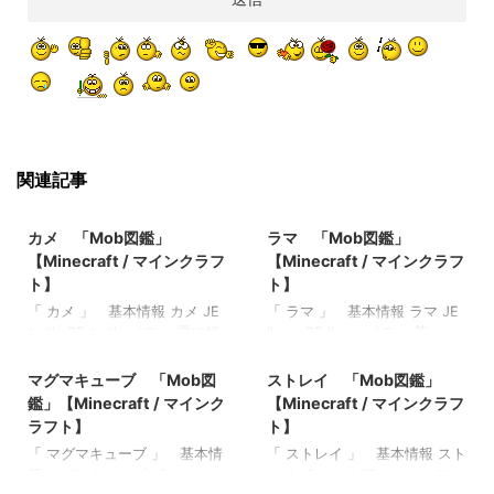
関連記事
2022/8/19
2022/8/31
カメ 「Mob図鑑」
ラマ 「Mob図鑑」
【Minecraft / マインクラフ
【Minecraft / マインクラフ
ト】
ト】
「 カメ 」 基本情報 カメ JE
「 ラマ 」 基本情報 ラマ JE
turtle BE turtle メモ ・雷に打
llama BE llama メモ ・茶、
2022/10/22
2022/10/23
たれるとボウルをドロップす
灰、白、クリームの４色 ・カ
る ・水中と陸上の両方で活動
ーペットを装備できる ・攻撃
マグマキューブ 「Mob図
ストレイ 「Mob図鑑」
・海草を与えると繁殖モード
すると唾を吐く ・干草の俵を
鑑」【Minecraft / マインク
【Minecraft / マインクラフ
になる 関連記事: マグマキュー
与えると繁殖モードになる 関
ラフト】
ト】
ブ 「Mob図鑑」【Minecraft
連記事: マグマキューブ
「 マグマキューブ 」 基本情
「 ストレイ 」 基本情報 スト
/ マインクラフト】 エルダー
「Mob図鑑」【Minecraft / マ
報 マグマキューブ JE
レイ JE stary BE stary メモ
ガーディアン 「Mob図鑑」
インクラフト】 エルダーガー
2022/10/23