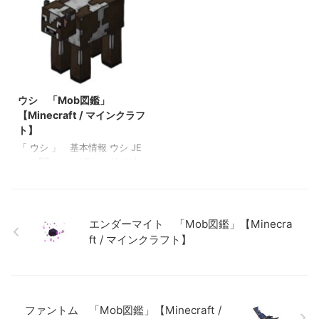
いると震えだし、15秒経つと
・海草を与えると繁殖モード
ストレイになる この投稿を
になる 関連投稿: マグマキュー
Instagramで見る bomb / ボム
ブ 「Mob図鑑」【Minecraft
□minecraft(@bomb.minecraf
/ マインクラフト】 エルダー
t)がシェアした投稿 関連投稿:
ガーディアン 「Mob図鑑」
マグマキューブ 「Mob図
【Minecraft / マインクラフ
2022/8/21
鑑」【Minecraft / マインクラ
ト】 エヴォーカー 「Mob図
フト】 ウィザー 「Mob図
鑑」【Minecraft / マインクラ
ウシ 「Mob図鑑」
鑑」【Minecraft / マインクラ
フト】 ヒツジ 「Mob図鑑」
【Minecraft / マインクラフ
フト】 ヴェックス 「Mob図
【Minecraft / マインクラフ
ト】
鑑」【Minecraft / …
ト】
「 ウシ 」 基本情報 ウシ JE
cow BE cow メモ ・バケツを
使用すると搾乳できてミルク
入りバケツを入手できる ・小
麦を与えると繁殖モードにな
る 関連投稿: マグマキューブ
エンダーマイト 「Mob図鑑」【Minecra
「Mob図鑑」【Minecraft / マ
ft / マインクラフト】
インクラフト】 エルダーガー
ディアン 「Mob図鑑」
【Minecraft / マインクラフ
ト】 エヴォーカー 「Mob図
鑑」【Minecraft / マインクラ
ファントム 「Mob図鑑」【Minecraft /
フト】 オオカミ 「Mob図