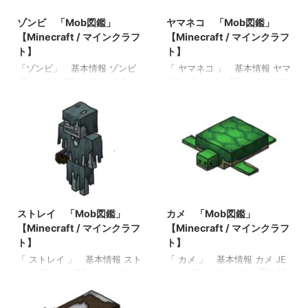
ゾンビ 「Mob図鑑」
ヤマネコ 「Mob図鑑」
【Minecraft / マインクラフ
【Minecraft / マインクラフ
ト】
ト】
「ゾンビ」 基本情報 ゾンビ
「 ヤマネコ 」 基本情報 ヤマ
JE zombie BE zombie メモ ・
ネコ JE ocelot BE ocelot メモ
亜種→村人ゾンビ、子供ゾン
・ジャングルバイオームに生
ビ、チキンジョッキー、武装
息するネコ ・生鮭・生鱈を二
ゾンビ、ハスク、 関連投稿:
匹のヤマネコに挙げると繁殖
スケルトン 「Mob図鑑」
モードになる ・クリーパーは
【Minecraft / マインクラフ
ヤマネコから６ブロック距離
ト】 ブレイズ 「Mob図鑑」
を置く ・ファクトムはヤマネ
【Minecraft / マインクラフ
コから16ブロック距離を置く
ト】 ウィザー 「Mob図鑑」
・落下ダメージを受けない 関
2022/10/23
2022/8/19
【Minecraft / マインクラフ
連投稿: マグマキューブ
ト】 ヴェックス 「Mob図
「Mob図鑑」【Minecraft / マ
ストレイ 「Mob図鑑」
カメ 「Mob図鑑」
鑑」【Minecraft / マインクラ
インクラフト】 エルダーガー
【Minecraft / マインクラフ
【Minecraft / マインクラフ
フト】
ディアン 「Mob図鑑」
ト】
ト】
【Minecraft / マインクラフ
「 ストレイ 」 基本情報 スト
「 カメ 」 基本情報 カメ JE
ト】 エヴォーカー 「Mob図
レイ JE stary BE stary メモ
turtle BE turtle メモ ・雷に打
鑑」【Minecr …
・氷原バイオームに生息 ・ス
たれるとボウルをドロップす
ケルトンが７秒間粉雪の中に
る ・水中と陸上の両方で活動