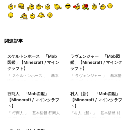
関連記事
2022/8/30
2022/3/9
スケルトンホース 「Mob
ラヴェンジャー 「Mob図
図鑑」【Minecraft / マイン
鑑」【Minecraft / マインク
クラフト】
ラフト】
「 スケルトンホース 」 基本
「 ラヴェンジャー 」 基本情
情報 スケルトンホース JE
報 ラヴェンジャー JE BE メモ
2022/3/10
2022/3/10
skeleton_horse BE
・ 関連記事: マグマキュー
skeleton_horse メモ ・鞍を装
ブ 「Mob図鑑」【Minecraft
行商人 「Mob図鑑」
村人（新） 「Mob図鑑」
着すると騎乗できる ・落雷時
/ マインクラフト】 エルダー
【Minecraft / マインクラフ
【Minecraft / マインクラフ
にスポーンすることがある 関
ガーディアン 「Mob図鑑」
ト】
ト】
連記事: マグマキューブ
【Minecraft / マインクラフ
「 行商人 」 基本情報 行商人
「村人（新）」 基本情報 村
「Mob図鑑」【Minecraft / マ
ト】 ヴェックス 「Mob図
JE BE メモ ・ 関連記事: マグ
人（新） JE BE メモ ・ 関連
インクラフト】 エルダーガー
鑑」【Minecraft / マインクラ
2022/9/7
マキューブ 「Mob図鑑」
記事: マグマキューブ 「Mob
ディアン 「Mob図鑑」
フト】 オオカミ 「Mob図
【Minecraft / マインクラフ
図鑑」【Minecraft / マインク