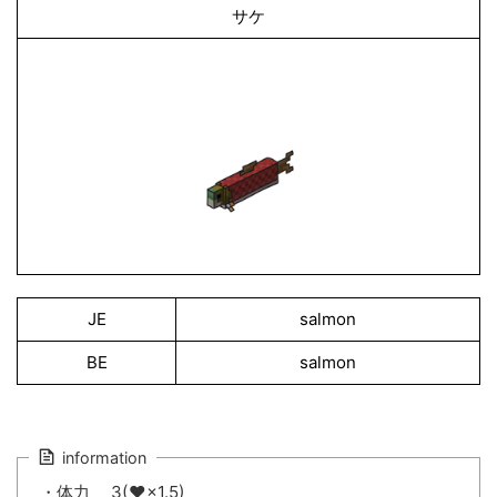
サケ
JE
salmon
BE
salmon
information
・体力 3(♥×1.5)