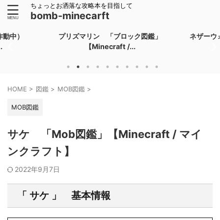
ちょっとお洒落な攻略本を目指して
bomb-minecarft
（作動中）
プリズマリン 「ブロック図鑑」
ネザーウ
.
【Minecraft /...
HOME
>
図鑑
>
MOB図鑑
>
MOB図鑑
サケ 「Mob図鑑」【Minecraft / マイ
ンクラフト】
2022年9月7日
「 サケ 」 基本情報