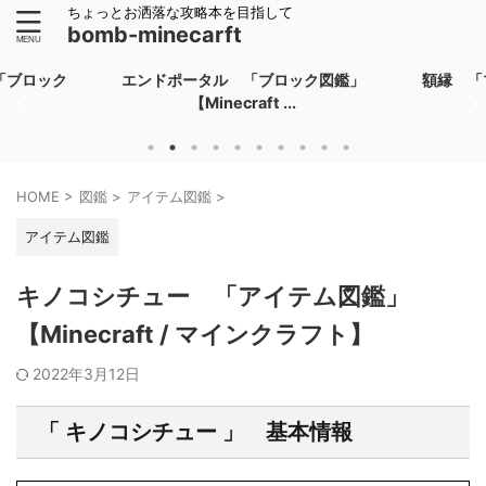
ちょっとお洒落な攻略本を目指して
bomb-minecarft
「ブロック
エンドポータル 「ブロック図鑑」
額縁 「ブ
【Minecraft ...
HOME
>
図鑑
>
アイテム図鑑
>
アイテム図鑑
キノコシチュー 「アイテム図鑑」
【Minecraft / マインクラフト】
2022年3月12日
「 キノコシチュー 」 基本情報