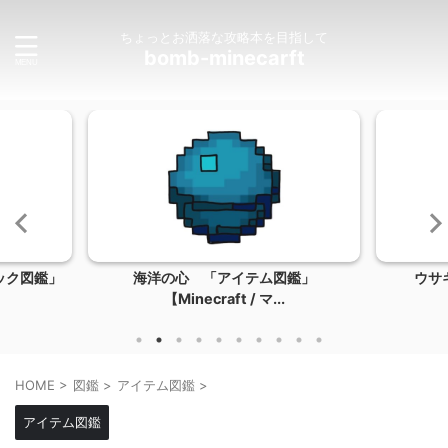
ちょっとお洒落な攻略本を目指して
bomb-minecarft
ック図鑑」
海洋の心 「アイテム図鑑」
ウサ
【Minecraft / マ...
HOME
>
図鑑
>
アイテム図鑑
>
アイテム図鑑