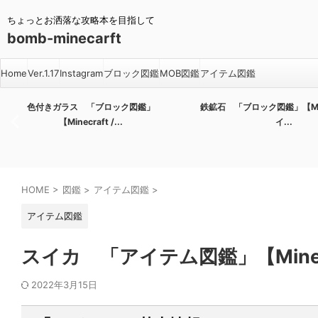
ちょっとお洒落な攻略本を目指して
bomb-minecarft
Home
Ver.1.17
Instagram
ブロック図鑑
MOB図鑑
アイテム図鑑
色付きガラス 「ブロック図鑑」
鉄鉱石 「ブロック図鑑」【Minec
【Minecraft /...
イ...
HOME
>
図鑑
>
アイテム図鑑
>
アイテム図鑑
スイカ 「アイテム図鑑」【Minec
2022年3月15日