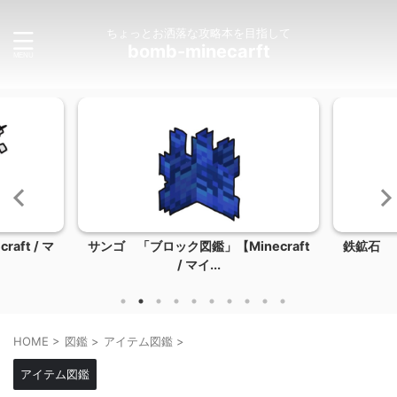
ちょっとお洒落な攻略本を目指して
bomb-minecarft
ft / マ
サンゴ 「ブロック図鑑」【Minecraft
鉄鉱石 「
/ マイ...
HOME
>
図鑑
>
アイテム図鑑
>
アイテム図鑑