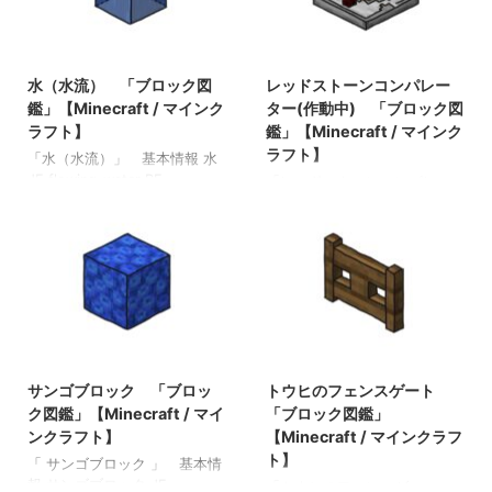
2021/8/28
2021/10/24
水（水流） 「ブロック図
レッドストーンコンパレー
鑑」【Minecraft / マインク
ター(作動中) 「ブロック図
ラフト】
鑑」【Minecraft / マインク
ラフト】
「水（水流）」 基本情報 水
JE flowing_water BE
「レッドストーンコンパレー
flowing_water メモ ・バケツ
ター(作動中)」 基本情報 レ
では回収できない ・静止した
ッドストーンコンパレーター
水（水源）から流れたもの 関
(未作動) JE
連投稿: 板材（木材） 「ブロ
powered_comparator BE
ック図鑑」【Minecraft / マイ
powered_comparator メモ ・
ンクラフト】 金鉱石 「ブロ
レッドストーンコンパレータ
ック図鑑」【Minecraft / マイ
ーが作動している状態 ・比較
ンクラフト】 ラピスラズリブ
モードと減算モードがある ・
2021/12/16
2021/10/26
ロック 「ブロック図鑑」
レッドストーン信号の強度を
【Minecraft / マインクラフ
サンゴブロック 「ブロッ
トウヒのフェンスゲート
維持する 関連投稿: 板材（木
ト】 クモの巣 「ブロック図
材） 「ブロック図鑑」
ク図鑑」【Minecraft / マイ
「ブロック図鑑」
鑑」【Minecraft / マインクラ
【Minecraft / マインクラフ
ンクラフト】
【Minecraft / マインクラフ
フト】
ト】 砂利 「ブロック図
ト】
「 サンゴブロック 」 基本情
鑑」 【Minecraft / マインク
報 サンゴブロック JE
「トウヒのフェンスゲー