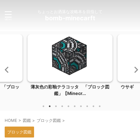
ちょっとお洒落な攻略本を目指して
bomb-minecarft
 「ブロッ
薄灰色の彩釉テラコッタ 「ブロック図
ウサギ 「M
鑑」【Minecr...
HOME
>
図鑑
>
ブロック図鑑
>
ブロック図鑑