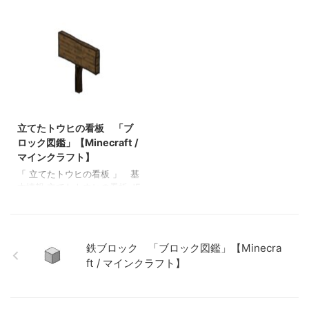
ラフト】 ラピスラズリ鉱石
coral_block BE coral_block メ
ト」 基本情報 トウヒのフェ
「ブロック図鑑」【Mine …
モ ・シルクタッチが付与され
ンスゲート JE
たツルハシでのみ回収可能 ・
spruce_fence_gate BE
シルクタッチが付与されてい
spruce_fence_gate メモ ・ト
ないツルハシで採掘すると死
ウヒの板材（木材）でクラフ
んだサンゴブロックがドロッ
トされたフェンスゲート 関連
プする 関連投稿: 板材（木
投稿: 板材（木材） 「ブロッ
材） 「ブロック図鑑」
ク図鑑」【Minecraft / マイン
2022/3/8
【Minecraft / マインクラフ
クラフト】 砂利 「ブロック
ト】 砂利 「ブロック図
立てたトウヒの看板 「ブ
図鑑」 【Minecraft / マイン
鑑」 【Minecraft / マインク
クラフト】 ラピスラズリ鉱
ロック図鑑」【Minecraft /
ラフト】 ラピスラズリ鉱石
石 「ブロック図鑑」
マインクラフト】
「ブロック図鑑」【Minecraft
【Minecraft / マインクラフ
「 立てたトウヒの看板 」 基
/ マインクラフト】 粘着ピス
ト】 粘着ピストン 「ブロッ
本情報 立てたトウヒの看板 JE
トン 「ブロ …
ク図鑑」【Minecraft / マイン
BE メモ ・ 関連投稿: 板材
クラフ …
（木材） 「ブロック図鑑」
【Minecraft / マインクラフ
ト】 砂利 「ブロック図
鉄ブロック 「ブロック図鑑」【Minecra
鑑」 【Minecraft / マインク
ft / マインクラフト】
ラフト】 ラピスラズリ鉱石
「ブロック図鑑」【Minecraft
/ マインクラフト】 粘着ピス
トン 「ブロック図鑑」