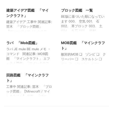
2021/8/4
2022/3/20
建築アイデア図鑑 「マイ
ブロック図鑑 一覧
ンクラフト」
BE版に基づいた順になってい
ます 000. 空気 001. 石
建築アイデア 工事中 関連記事:
002. 草ブロック 003. 土
苗木 「ブロック図鑑」
004. 丸石 005. 板材
【Minecraft / マインクラフ
2022/8/25
2022/8/21
006. 苗木 007. 岩盤 008.
ト】 岩盤 「ブロック図鑑」
水（水流） 009. 静止した水
【Minecraft / マインクラフ
ラバ 「Mob図鑑」
MOB図鑑 「マインクラフ
（水源） 010. 溶岩 011. 静
ト】 ネザーレンガのフェン
ト」
ラバ JE mule BE mule メモ ・
止した溶岩 012. 砂 013. 砂
ス 「ブロック図鑑」
コマンド 関連記事: MOB図
敵対的MOB ❏ ゾンビ ❏ ク
利 014. 金鉱石 015. 鉄鉱石
【Minecraft / マインクラフ
鑑 「マインクラフト」 エフ
リーパー ❏ スケルトン ❏
016. 石炭鉱石 017. 原木
ト】 回路図鑑 「マインクラ
ェクト図鑑 「マインクラフ
クモ ❏ ゾンビピッグマン
018. 葉 019. スポンジ
フト」
2021/8/4
ト」 回路図鑑 「マインクラ
❏ スライム ❏ エンダーマ
020. ガラス 021. ラピスラ
フト」 エンティティ図鑑
ン ❏ シルバーフィッシュ
ズリ鉱石 022. ラピスラズリ
回路図鑑 「マインクラフ
「マインクラフト」
❏ 洞窟グモ ❏ ガスト ❏
ブロック 023. ディスペンサ
ト」
マグマキューブ ❏ ブレイズ
ー 024. 砂岩 …
工事中 関連記事: 苗木 「ブロ
❏ 村人ゾンビ ❏ ウィッチ
ック図鑑」【Minecraft / マイ
❏ ストレイ ❏ ハスク ❏
ンクラフト】 岩盤 「ブロッ
ウィザースケルトン ❏ ガー
ク図鑑」【Minecraft / マイン
ディアン ❏ エルダーガーデ
クラフト】 ネザーレンガのフ
ィアン ❏ ウィザー ❏ エン
ェンス 「ブロック図鑑」
ダードラゴン ❏ シュルカー