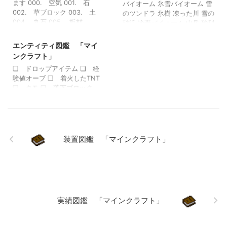
ます 000. 空気 001. 石
バイオーム 氷雪バイオーム 雪
インクラフト」
002. 草ブロック 003. 土
のツンドラ 氷樹 凍った川 雪の
004. 丸石 005. 板材
砂浜 冷帯バイオーム 山岳 砂利
2021/8/4
006. 苗木 007. 岩盤 008.
の山 森のある山 砂利の山 タイ
水（水流） 009. 静止した水
ガ タイガの山 巨大樹のタイガ
エンティティ図鑑 「マイ
（水源） 010. 溶岩 011. 静
巨大松のタイガ 石の海岸 温帯
ンクラフト」
止した溶岩 012. 砂 013. 砂
バイオーム 平原 ヒマワリの平
❏ ドロップアイテム ❏ 経
利 014. 金鉱石 015. 鉄鉱石
原 森林 花の森 シラカバの森
験値オーブ ❏ 着火したTNT
016. 石炭鉱石 017. 原木
巨大シラカバの森 暗い森 暗い
❏ クモ ❏ 落下ブロック
018. 葉 019. スポンジ
森の丘陵 湿地帯 湿地帯の丘陵
❏ 移動しているブロック
020. ガラス 021. ラピスラ
ジャングル 変異したジャング
❏ 防具たて ❏ 投げたエン
ズリ鉱石 022. ラピスラズリ
ル ジャングルの端 変異したジ
チャントの瓶 ❏ エンダーア
ブロック 023. ディスペンサ
ャングルの端 竹林 河川 砂浜
イ ❏ エンドクリスタル ❏
ー 024. 砂岩 …
キノコ島 キノコ島の海岸 乾燥
ロケット花火 ❏ トライデン
装置図鑑 「マインクラフト」
帯バイオーム 砂漠 砂漠の湖 サ
ト ❏ シュルカーの弾 ❏ 釣
バンナ 荒廃したサバンナ 荒野
竿の浮き ❏ ドラゴンの火の
侵食された荒野 …
玉 ❏ 放たれた矢 ❏ 投げた
雪玉 ❏ 投げた卵 ❏ 絵画
❏ トロッコ ❏ ガストの吐
く玉 ❏ 投げたスプラッシュ
実績図鑑 「マインクラフト」
ポーション ❏ 投げたエンダ
ーパール ❏ リード ❏ ウィ
ザーの頭蓋骨 ❏ ボート ❏