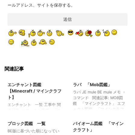
ールアドレス、サイトを保存する。
関連記事
2021/9/4
2022/8/25
エンチャント図鑑
ラバ 「Mob図鑑」
【Minecraft / マインクラフ
ラバ JE mule BE mule メモ ・
ト】
コマンド 関連記事: MOB図
鑑 「マインクラフト」 エフ
エンチャント 一覧 工事中 関
ェクト図鑑 「マインクラフ
連記事: エフェクト図鑑 「マ
2022/3/20
2021/8/16
ト」 回路図鑑 「マインクラ
インクラフト」 回路図鑑
フト」 エンティティ図鑑
「マインクラフト」 エンティ
ブロック図鑑 一覧
バイオーム図鑑 「マイン
「マインクラフト」
ティ図鑑 「マインクラフ
クラフト」
BE版に基づいた順になってい
ト」 建築アイデア図鑑 「マ