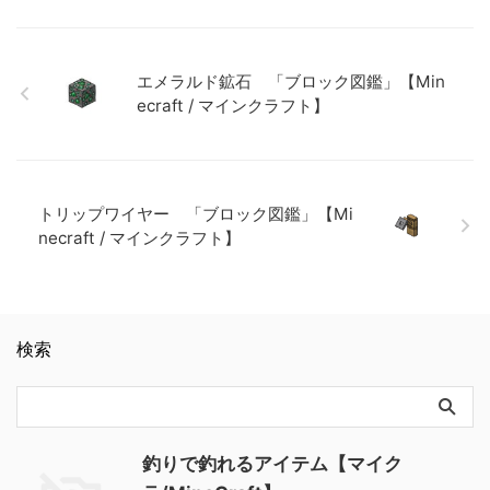
モ ・アイテムをチェストなど
石 「ブロック図鑑」
ック図鑑」【Minecraft / マイ
…
「ブロック図鑑」【Minecraft
のコンテナに搬入する 関連記
【Minecraft / マインクラフ
ンクラフト】 砂利 「ブロッ
/ マイ …
事: 樹皮を剥いだダークオーク
ト】 粘着ピストン 「ブロッ
ク図鑑」 【Minecraft / マイ
の原木 「ブロック図鑑」
ク図鑑」【Minecraft / マイン
ンクラフト】 ラピスラズリ鉱
エメラルド鉱石 「ブロック図鑑」【Min
【Minecraft / マインクラフ
クラフト】
石 「ブロック図鑑」
ecraft / マインクラフト】
ト】 壁付きのウチワサンゴ(ク
【Minecraft / マインクラフ
ダとノウ) 「ブロック図鑑」
ト】 粘着ピストン 「ブロッ
【Minecraft / マインクラフ
ク図鑑」【Minecraft / マイン
ト】 ダークオークのボタン
クラ …
「ブロック図鑑」【Minecraft
トリップワイヤー 「ブロック図鑑」【Mi
/ マインクラフト】 アカシア
の感圧板 「ブロック図鑑」
necraft / マインクラフト】
【Minecraft / マインクラフ
ト】
検索
釣りで釣れるアイテム【マイク