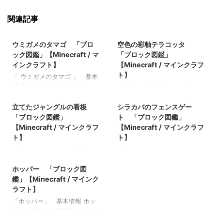
関連記事
2022/8/19
2021/11/1
ウミガメのタマゴ 「ブロ
空色の彩釉テラコッタ
ック図鑑」【Minecraft / マ
「ブロック図鑑」
インクラフト】
【Minecraft / マインクラフ
ト】
「 ウミガメのタマゴ 」 基本
情報 ウミガメのタマゴ JE
「 空色の彩釉テラコッタ 」
2022/3/8
2021/10/26
turtle_egg BE turtle_egg メモ
基本情報 空色の彩釉テラコッ
・カメの繁殖で入手できる、
タ JE
立てたジャングルの看板
シラカバのフェンスゲー
カメは海草で繁殖モードにな
light_blue_glazed_terracotta
「ブロック図鑑」
ト 「ブロック図鑑」
る ・ゾンビや村人ゾンビ、ハ
BE
【Minecraft / マインクラフ
【Minecraft / マインクラフ
スク、ゾンビピッグマンは積
light_blue_glazed_terracotta
ト】
ト】
極的に破壊しに来る 関連記事:
メモ ・色付きテラコッタを精
「 立てたジャングルの看板
「シラカバのフェンスゲー
板材（木材） 「ブロック図
錬すると入手できる 関連記
2021/10/25
」 基本情報 立てたジャング
ト」 基本情報 シラカバのフ
鑑」【Minecraft / マインクラ
事: 樹皮を剥いだダークオーク
ルの看板 JE BE メモ ・ 関連
ェンスゲート JE
ホッパー 「ブロック図
フト】 砂利 「ブロック図
の原木 「ブロック図鑑」
記事: 板材（木材） 「ブロッ
birch_fence_gate BE
鑑」 【Minecraft / マインク
鑑」【Minecraft / マインク
【Minecraft / マインクラフ
ク図鑑」【Minecraft / マイン
birch_fence_gate メモ ・シラ
ラフト】 ラピスラズリ鉱石
ト】 壁付きのウチワサンゴ(ク
ラフト】
クラフト】 砂利 「ブロック
カバの板材（木材）でクラフ
「ブロック図鑑」【Minecraft
ダとノウ) 「ブロック図鑑」
「ホッパー」 基本情報 ホッ
図鑑」 【Minecraft / マイン
トされたフェンスゲート ・ 関
/ マインクラフト】 粘着ピス
【Minecraft / マインクラフ
パー JE hopper BE hopper メ
クラフト】 ラピスラズリ鉱
連記事: 板材（木材） 「ブロ
トン 「ブロック図鑑」【Mi
ト】 ダークオークのボタン