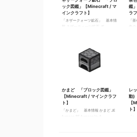
ック図鑑」【Minecraft / マ
鑑」
インクラフト】
ラ
「ネザークォーツ鉱石」 基本情
「茶
報 ネザークォーツ鉱石 JE
色のキ
nether_quartz_ore BE quartz_ore
BE 
メモ ・かまどで精錬するとネザ
さレ
ークォーツを入手可 関連記事:
れる
板材（木材） 「ブロック図鑑」
「ブロ
【Minecraft / マインクラフト】
イン
砂利 「ブロック図鑑」
ク図鑑
【Minecraft / マインクラフト】
ラフ
ラピスラズリ鉱石 「ブロック図
「ブロ
2022/3/20
鑑」【Minecraft / マインクラフ
イン
ト】 粘着ピストン 「ブロック
「ブロ
かまど 「ブロック図鑑」
レッ
図鑑」【Minecraft / マインクラフ
イン
【Minecraft / マインクラフ
動)
ト】
ト】
【M
ト
「かまど」 基本情報 かまど JE
furnace BE furnace(かま
「レ
ど)lit_furnace(燃焼中のかまど) メ
動）
モ ・燃料を使用して精錬できる
ントー
関連記事: 板材（木材） 「ブロ
unli