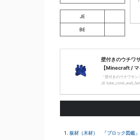
JE
BE
壁付きのウチワサ
【Minecraft 
「壁付きのウチワサンゴ
JE tube_coral_wall_
板材（木材） 「ブロック図鑑」【Mi