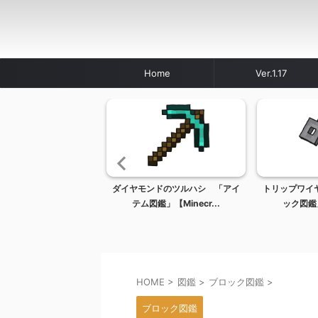
Home
Ver.1.17
トーン鉱石 「ブロック
ダイヤモンドのツルハシ 「アイ
トリップワイ
」【Minecraf...
テム図鑑」【Minecr...
ック図鑑」【
HOME
>
図鑑
>
ブロック図鑑
>
ブロック図鑑