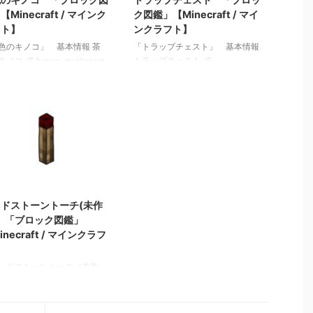
【Minecraft / マインク
ク図鑑」【Minecraft / マイ
フト】
ンクラフト】
色のキノコ」 基本情報 茶
「トラップチェスト」 基本情報
ノコ JE brown_mushroom
トラップチェスト JE
brown_mushroom メモ ・明る
trapped_chest BE trapped_chest
ベルが12以下の場所に生成さ
メモ ・開封するとレッドストー
 関連記事: 板材（木材）
ン信号の動力が出力される 関連
ック図鑑」【Minecraft / マ
記事: 板材（木材） 「ブロック
クラフト】 砂利 「ブロッ
図鑑」【Minecraft / マインクラフ
」 【Minecraft / マインク
ト】 砂利 「ブロック図鑑」
ト】 ラピスラズリ鉱石
【Minecraft / マインクラフト】
ック図鑑」【Minecraft / マ
ラピスラズリ鉱石 「ブロック図
2021/9/19
クラフト】 粘着ピストン
鑑」【Minecraft / マインクラフ
ック図鑑」【Minecraft / マ
ト】 粘着ピストン 「ブロック
ドストーントーチ(未作
クラフト】
図鑑」【Minecraft / マインクラフ
 「ブロック図鑑」
ト】
inecraft / マインクラフ
】
ッドストーントーチ（未作
」 基本情報 レッドストー
チ(未作動) JE
t_redstone_torch BE