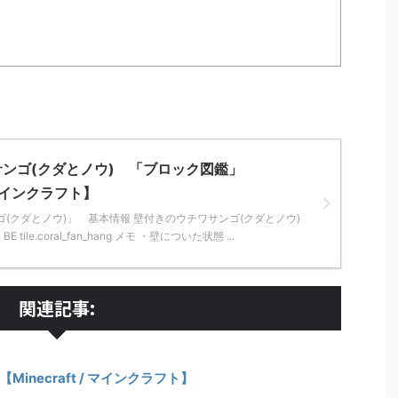
・
ンゴ(クダとノウ) 「ブロック図鑑」
/ マインクラフト】
(クダとノウ)」 基本情報 壁付きのウチワサンゴ(クダとノウ)
fan BE tile.coral_fan_hang メモ ・壁についた状態 ...
関連記事:
necraft / マインクラフト】