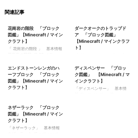
関連記事
2022/3/8
2022/3/8
花崗岩の階段 「ブロック
ダークオークのトラップド
図鑑」【Minecraft / マイン
ア 「ブロック図鑑」
クラフト】
【Minecraft / マインクラフ
ト】
「 花崗岩の階段 」 基本情報
花崗岩の階段 JE BE メモ ・
「 ダークオークのトラップド
2022/3/8
2022/3/20
関連記事: 板材（木材） 「ブ
ア 」 基本情報 ダークオーク
ロック図鑑」【Minecraft / マ
のトラップドア JE BE メモ ・
エンドストーンレンガのハ
ディスペンサー 「ブロッ
インクラフト】 砂利 「ブロ
関連記事: 板材（木材）
ーフブロック 「ブロック
ク図鑑」 【Minecraft / マ
ック図鑑」 【Minecraft / マ
「ブロック図鑑」【Minecraft
図鑑」【Minecraft / マイン
インクラフト】
インクラフト】 ラピスラズリ
/ マインクラフト】 砂利
クラフト】
「ディスペンサー」 基本情
鉱石 「ブロック図鑑」
「ブロック図鑑」
報 ディスペンサー JE
「 エンドストーンレンガのハ
【Minecraft / マインクラフ
【Minecraft / マインクラフ
2021/9/19
dispenser BE dispenser メモ
ーフブロック 」 基本情報 エ
ト】 粘着ピストン 「ブロッ
ト】 ラピスラズリ鉱石 「ブ
・アイテムを発射するブロッ
ンドストーンレンガのハーフ
ネザーラック 「ブロック
ク図鑑」【Minecraft / マイン
ロック図鑑」【Minecraft / マ
ク ・ドロッパーと外観は似て
ブロック JE BE メモ ・ 関連
クラフト】
図鑑」【Minecraft / マイン
インクラフト】 粘着ピスト
いるが用途は異なる ・レッド
記事: 板材（木材） 「ブロッ
ン 「ブロック図鑑」
クラフト】
ストーンの動力が加わった時
ク図鑑」【Minecraft / マイン
【Minecraft / マインクラフ
「ネザーラック」 基本情報
に起動する ・ディスペンサー
クラフト】 砂利 「ブロック
ト】
ネザーラック JE netherrack
はピストンでは動かせない
図鑑」 【Minecraft / マイン