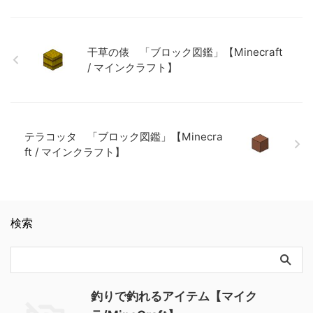
BE netherrack メモ ・精錬す
「ディスペンサー」で特別な
クラフト】 ラピスラズリ鉱
るとネザーレンガになる 関連
振る舞いをするアイテム 頭・
石 「ブロック図鑑」
記事: 板材（木材） 「ブロッ
チェストプレート・盾 プレイ
【Minecraft / マインクラフ
ク図鑑」【Minecraft / マイン
ヤー、または防具たての空き
ト】 粘着ピストン 「ブロッ
干草の俵 「ブロック図鑑」【Minecraft
クラフト】 砂利 「ブロック
スロットに装着される 矢 矢が
ク図鑑」【Minecraft / マイン
/ マインクラフト】
図鑑」 【Minecraft / マイン
発射される ボート ディスペン
クラフト】
クラフト】 ラピスラズリ鉱
サーが水を向いていればエン
石 「ブロック図鑑」
ティティとしてボートが設置
【Minecraft / マインクラフ
される 骨粉 骨粉を …
ト】 粘着ピストン 「ブロッ
テラコッタ 「ブロック図鑑」【Minecra
ク図鑑」【Minecraft / マイン
クラフト】
ft / マインクラフト】
検索
釣りで釣れるアイテム【マイク