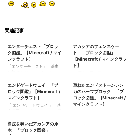
関連記事
2021/10/18
2021/10/26
エンダーチェスト「ブロッ
アカシアのフェンスゲー
ク図鑑」【Minecraft / マイ
ト 「ブロック図鑑」
ンクラフト】
【Minecraft / マインクラフ
ト】
「エンダーチェスト」 基本
情報 エンダーチェスト JE
「 アカシアのフェンスゲート
2021/10/29
2022/3/8
ender_chest BE ender_chest
」 基本情報 アカシアのフェ
メモ ・シルクタッチがエンチ
ンスゲート JE
エンドゲートウェイ 「ブ
重ねたエンドストーンレン
ャントされたツルハシでのみ
acacia_fence_gate BE
ロック図鑑」【Minecraft /
ガのハーフブロック 「ブ
回収可能 ・シルクタッチがな
acacia_fence_gate メモ ・ア
マインクラフト】
ロック図鑑」【Minecraft /
い場合は黒曜石が8個ドロップ
カシアの板材（木材）でクラ
マインクラフト】
「 エンドゲートウェイ 」 基
する 関連記事: 板材（木
フトされたフェンスゲート 関
本情報 エンドゲートウェイ JE
「 重ねたエンドストーンレン
材） 「ブロック図鑑」
連記事: 板材（木材） 「ブロ
2021/11/4
end_gateway BE
ガのハーフブロック 」 基本
【Minecraft / マインクラフ
ック図鑑」【Minecraft / マイ
end_gateway メモ ・ジ・エン
情報 重ねたエンドストーンレ
樹皮を剥いだアカシアの原
ト】 砂利 「ブロック図
ンクラフト】 砂利 「ブロッ
ドの離島を行き来するための
ンガのハーフブロック JE BE
鑑」 【Minecraft / マインク
木 「ブロック図鑑」
ク図鑑」 【Minecraft / マイ
ブロック 関連記事: 樹皮を剥
メモ ・エンドストーンレンガ