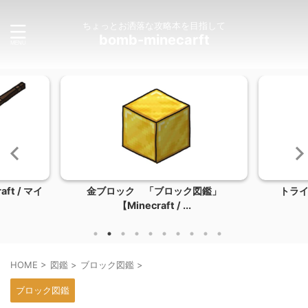
ちょっとお洒落な攻略本を目指して
bomb-minecarft
ft / マイ
金ブロック 「ブロック図鑑」
トラ
【Minecraft / ...
HOME
>
図鑑
>
ブロック図鑑
>
ブロック図鑑