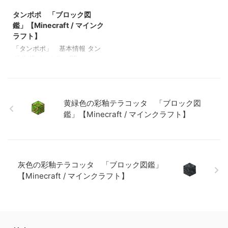
/ マインクラフト】 粘着ピス
鉱石 「ブロック図鑑」
トン 「ブロック図鑑」
タンポポ 「ブロック図
【Minecraft / マインクラフ
【Minecraft / マインクラフ
ト】 粘着ピストン 「ブロッ
鑑」【Minecraft / マインク
ト】
ク図鑑」【Minecraft / マイン
ラフト】
クラフト】
「タンポポ」 基本情報 タン
ポポ JE dandelion BE
yellow_flower メモ ・植木鉢に
植えることができる ・クラフ
トで黄色の染料を作れる 関連
投稿: 板材（木材） 「ブロッ
黄緑色の彩釉テラコッタ 「ブロック図
ク図鑑」【Minecraft / マイン
鑑」【Minecraft / マインクラフト】
クラフト】 砂利 「ブロック
図鑑」 【Minecraft / マイン
クラフト】 ラピスラズリ鉱
石 「ブロック図鑑」
【Minecraft / マインクラフ
灰色の彩釉テラコッタ 「ブロック図鑑」
ト】 粘着ピストン 「ブロッ
ク図鑑」【Minecraft / マイン
【Minecraft / マインクラフト】
クラフト】