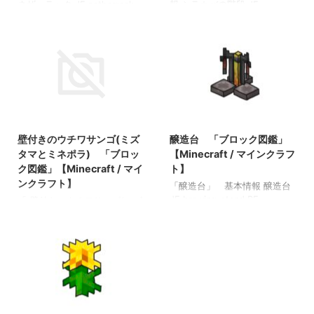
ネザーラック JE netherrack
報 シラカバの階段 JE
BE netherrack メモ ・精錬す
birch_stairs BE birch_stairs
るとネザーレンガになる 関連
メモ ・シラカバの板材（木
投稿: 板材（木材） 「ブロッ
材）でクラフトされた階段 ・
ク図鑑」【Minecraft / マイン
足場として利用 関連投稿: 板材
クラフト】 砂利 「ブロック
（木材） 「ブロック図鑑」
図鑑」 【Minecraft / マイン
【Minecraft / マインクラフ
クラフト】 ラピスラズリ鉱
ト】 砂利 「ブロック図
石 「ブロック図鑑」
鑑」 【Minecraft / マインク
2022/3/20
2021/9/19
【Minecraft / マインクラフ
ラフト】 ラピスラズリ鉱石
ト】 粘着ピストン 「ブロッ
「ブロック図鑑」【Minecraft
壁付きのウチワサンゴ(ミズ
醸造台 「ブロック図鑑」
ク図鑑」【Minecraft / マイン
/ マインクラフト】 粘着ピス
タマとミネポラ) 「ブロッ
【Minecraft / マインクラフ
クラフト】
トン 「ブロック図鑑」
ク図鑑」【Minecraft / マイ
ト】
【Minecraft / マインクラフ
ンクラフト】
「醸造台」 基本情報 醸造台
ト】
JE brewing_stand BE
「 壁付きのウチワサンゴ(ミズ
brewing_stand メモ ・職業ブ
タマとミネポラ) 」 基本情報
ロック 関連投稿: 板材（木
壁付きのウチワサンゴ(ミズタ
材） 「ブロック図鑑」
マとミネポラ) JE BE メモ ・
【Minecraft / マインクラフ
関連投稿: 板材（木材） 「ブ
ト】 砂利 「ブロック図
ロック図鑑」【Minecraft / マ
鑑」 【Minecraft / マインク
インクラフト】 砂利 「ブロ
ラフト】 ラピスラズリ鉱石
ック図鑑」 【Minecraft / マ
「ブロック図鑑」【Minecraft
インクラフト】 ラピスラズリ
2021/9/18