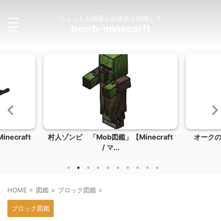
ちょっとお洒落な攻略本を目指して
bomb-minecarft
ecraft
村人ゾンビ 「Mob図鑑」【Minecraft
オーク
/ マ...
HOME
>
図鑑
>
ブロック図鑑
>
ブロック図鑑