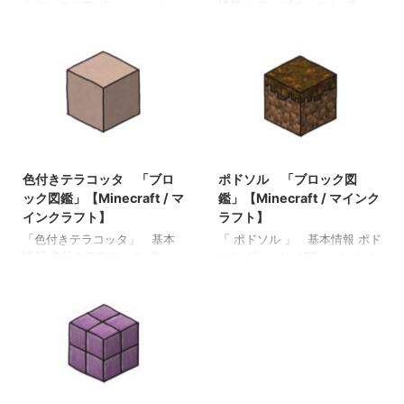
トウヒのドア JE spruce_door
情報 トラップチェスト JE
BE spruce_door メモ ・トウ
trapped_chest BE
ヒの板材（木材）でクラフト
trapped_chest メモ ・開封す
されたドア 関連投稿: 板材
るとレッドストーン信号の動
（木材） 「ブロック図鑑」
力が出力される 関連投稿: 板
【Minecraft / マインクラフ
材（木材） 「ブロック図
ト】 砂利 「ブロック図
鑑」【Minecraft / マインクラ
鑑」 【Minecraft / マインク
フト】 砂利 「ブロック図
ラフト】 ラピスラズリ鉱石
鑑」 【Minecraft / マインク
2021/10/25
2021/11/4
「ブロック図鑑」【Minecraft
ラフト】 ラピスラズリ鉱石
/ マインクラフト】 粘着ピス
「ブロック図鑑」【Minecraft
色付きテラコッタ 「ブロ
ポドソル 「ブロック図
トン 「ブロック図鑑」
/ マインクラフト】 粘着ピス
ック図鑑」【Minecraft / マ
鑑」【Minecraft / マインク
【Minecraft / マインクラフ
トン 「ブロック図鑑」
インクラフト】
ラフト】
ト】
【Minecraft / マインクラフ
「色付きテラコッタ」 基本
「 ポドソル 」 基本情報 ポド
ト】
情報 色付きテラコッタ JE
ソル JE podzol BE podzol メ
terracotta BE
モ ・シルクタッチでのみ回収
stained_hardened_clay メモ
可能 ・行商人との取引で入手
・精錬すれば彩釉テラコッタ
可 関連投稿: 板材（木材）
を入手できる 関連投稿: 板材
「ブロック図鑑」【Minecraft
（木材） 「ブロック図鑑」
/ マインクラフト】 砂利
【Minecraft / マインクラフ
「ブロック図鑑」
ト】 砂利 「ブロック図
【Minecraft / マインクラフ
鑑」 【Minecraft / マインク
ト】 ラピスラズリ鉱石 「ブ
2021/10/29