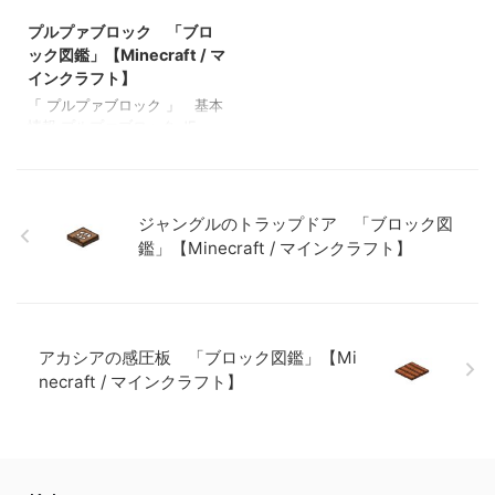
ラフト】 ラピスラズリ鉱石
ロック図鑑」【Minecraft / マ
「ブロック図鑑」【Minecraft
インクラフト】 粘着ピスト
プルプァブロック 「ブロ
/ マインクラフト】 粘着ピス
ン 「ブロック図鑑」
ック図鑑」【Minecraft / マ
トン 「ブロック図鑑」
【Minecraft / マインクラフ
インクラフト】
【Minecraft / マインクラフ
ト】
「 プルプァブロック 」 基本
ト】
情報 プルプァブロック JE
purple_block BE purple_block
メモ ・エンドシティやエンド
シップで生成されるブロック
関連投稿: 板材（木材） 「ブ
ジャングルのトラップドア 「ブロック図
ロック図鑑」【Minecraft / マ
鑑」【Minecraft / マインクラフト】
インクラフト】 砂利 「ブロ
ック図鑑」 【Minecraft / マ
インクラフト】 ラピスラズリ
鉱石 「ブロック図鑑」
【Minecraft / マインクラフ
アカシアの感圧板 「ブロック図鑑」【Mi
ト】 粘着ピストン 「ブロッ
ク図鑑」【Minecraft / マイン
necraft / マインクラフト】
クラフト】