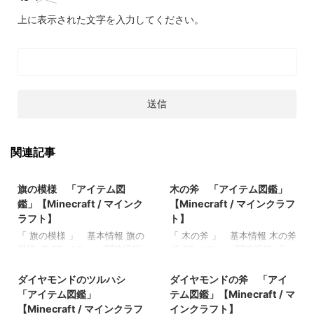
上に表示された文字を入力してください。
関連記事
2022/3/17
2022/3/12
旗の模様 「アイテム図
木の斧 「アイテム図鑑」
鑑」【Minecraft / マインク
【Minecraft / マインクラフ
ラフト】
ト】
「 旗の模様 」 基本情報 旗の
「 木の斧 」 基本情報 木の斧
模様 JE BE メモ ・ 関連投稿:
JE BE メモ ・ 関連投稿: 金
2022/3/12
2022/3/12
ブレイズロッド 「アイテム
塊 「アイテム図鑑」
図鑑」【Minecraft / マインク
【Minecraft / マインクラフ
ダイヤモンドのツルハシ
ダイヤモンドの斧 「アイ
ラフト】 ブレイズパウダー
ト】 醸造台 「アイテム図
「アイテム図鑑」
テム図鑑」【Minecraft / マ
「アイテム図鑑」【Minecraft
鑑」【Minecraft / マインクラ
【Minecraft / マインクラフ
インクラフト】