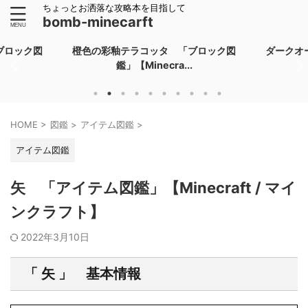
ちょっとお洒落な攻略本を目指して
bomb-minecarft
ブロック図
橙色の彩釉テラコッタ 「ブロック図
ダークオ
鑑」【Minecra...
HOME
>
図鑑
>
アイテム図鑑
>
アイテム図鑑
矢 「アイテム図鑑」【Minecraft / マイ
ンクラフト】
2022年3月10日
「 矢 」 基本情報