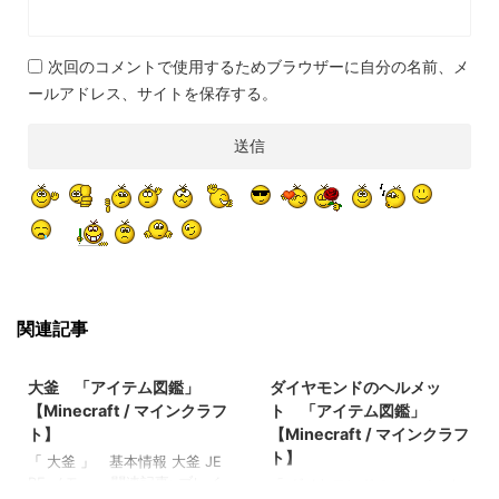
次回のコメントで使用するためブラウザーに自分の名前、メ
ールアドレス、サイトを保存する。
関連記事
2022/3/16
2022/3/13
大釜 「アイテム図鑑」
ダイヤモンドのヘルメッ
【Minecraft / マインクラフ
ト 「アイテム図鑑」
ト】
【Minecraft / マインクラフ
ト】
「 大釜 」 基本情報 大釜 JE
BE メモ ・ 関連記事: ブレイ
「 ダイヤモンドのヘルメット
2022/10/23
2022/3/16