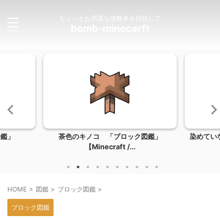
ちょっとお洒落な攻略本を目指して
bomb-minecarft
図鑑」
茶色のキノコ 「ブロック図鑑」
染めてい
【Minecraft /...
HOME
>
図鑑
>
ブロック図鑑
>
ブロック図鑑