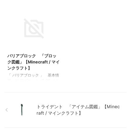
「 エンドストーンレンガの階
「オークのフェンスゲー
ク図鑑」【Mi …
「ブロック図鑑」【Minecraft
段 」 基本情報 エンドストー
ト」 基本情報 オークのフェ
/ マイ …
ンレンガの階段 JE BE メモ ・
ンスゲート JE fence_gate BE
関連投稿: 樹皮を剥いだアカ
fence_gate メモ ・オークの板
シアの原木 「ブロック図
材（木材）でクラフトされた
鑑」【Minecraft / マインクラ
フェンス ・開閉できるフェン
フト】 死んだウチワサンゴ
ス ・レッドストーンの動力で
「ブロック図鑑」【Minecraft
も開閉できる 関連投稿: 板材
/ マインクラフト】 シラカバ
（木材） 「ブロック図鑑」
2022/3/8
のボタン 「ブロック図鑑」
【Minecraft / マインクラフ
バリアブロック 「ブロッ
【Minecraft / マインクラフ
ト】 砂利 「ブロック図
ト】 トウヒのトラップドア
鑑」 【Minecraft / マインク
ク図鑑」【Minecraft / マイ
「ブロック図鑑」【Minecraft
ラフト】 ラピスラズリ鉱石
ンクラフト】
/ マインクラフト】
「ブロック図鑑」【Minecraft
「 バリアブロック 」 基本情
/ マインクラフト】 粘着ピス
報 バリアブロック JE BE メモ
トン 「ブロック図鑑」
・ 関連投稿: 板材（木材）
【Minecra …
「ブロック図鑑」【Minecraft
/ マインクラフト】 砂利
「ブロック図鑑」
トライデント 「アイテム図鑑」【Minec
【Minecraft / マインクラフ
raft / マインクラフト】
ト】 ラピスラズリ鉱石 「ブ
ロック図鑑」【Minecraft / マ
インクラフト】 粘着ピスト
ン 「ブロック図鑑」