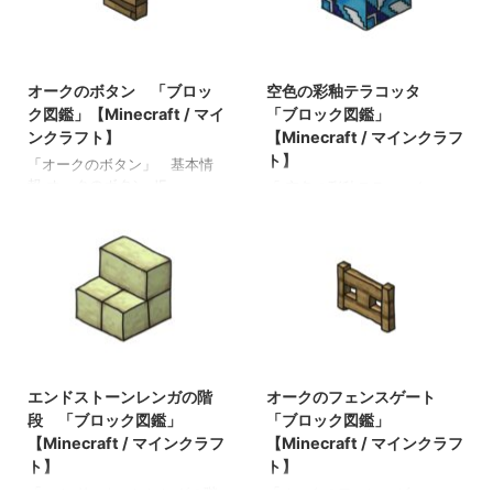
2021/10/22
2021/11/1
オークのボタン 「ブロッ
空色の彩釉テラコッタ
ク図鑑」【Minecraft / マイ
「ブロック図鑑」
ンクラフト】
【Minecraft / マインクラフ
ト】
「オークのボタン」 基本情
報 オークのボタン JE
「 空色の彩釉テラコッタ 」
oak_button BE oak_button メ
基本情報 空色の彩釉テラコッ
モ ・オークの板材でクラフト
タ JE
されたボタン ・レッドストー
light_blue_glazed_terracotta
ンの動力源として使用可能 ・
BE
矢が当たっても作動する ・か
light_blue_glazed_terracotta
まどの燃料として使用可能 関
メモ ・色付きテラコッタを精
連投稿: 板材（木材） 「ブロ
錬すると入手できる 関連投
ック図鑑」【Minecraft / マイ
稿: 樹皮を剥いだダークオーク
2022/3/8
2021/9/19
ンクラフト】 砂利 「ブロッ
の原木 「ブロック図鑑」
ク図鑑」 【Minecraft / マイ
エンドストーンレンガの階
オークのフェンスゲート
【Minecraft / マインクラフ
ンクラフト】 ラピスラズリ鉱
ト】 壁付きのウチワサンゴ(ク
段 「ブロック図鑑」
「ブロック図鑑」
石 「ブロック図鑑」
ダとノウ) 「ブロック図鑑」
【Minecraft / マインクラフ
【Minecraft / マインクラフ
【Minecraft / マインクラフ
【Minecraft / マインクラフ
ト】
ト】
ト】 粘着ピストン 「ブロッ
ト】 ダークオークのボタン