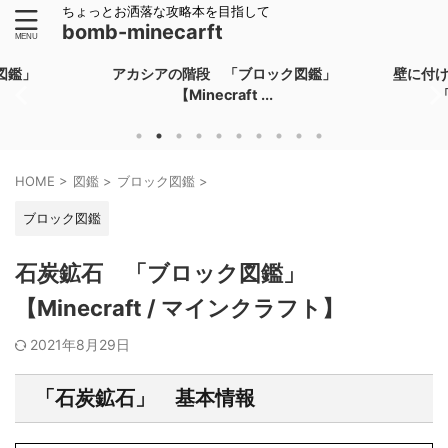
ちょっとお洒落な攻略本を目指して
bomb-minecarft
図鑑」
アカシアの階段 「ブロック図鑑」
壁に付
【Minecraft ...
HOME
>
図鑑
>
ブロック図鑑
>
ブロック図鑑
石炭鉱石 「ブロック図鑑」
【Minecraft / マインクラフト】
2021年8月29日
「石炭鉱石」 基本情報