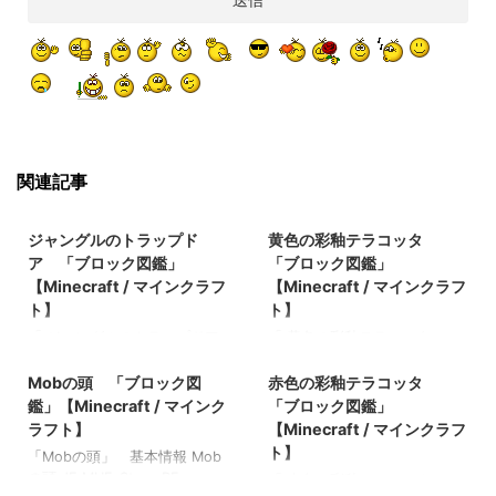
関連記事
2022/3/8
2021/11/1
ジャングルのトラップド
黄色の彩釉テラコッタ
ア 「ブロック図鑑」
「ブロック図鑑」
【Minecraft / マインクラフ
【Minecraft / マインクラフ
ト】
ト】
「 ジャングルのトラップドア
「 黄色の彩釉テラコッタ 」
2021/10/22
2021/11/2
」 基本情報 ジャングルのト
基本情報 黄色の彩釉テラコッ
ラップドア JE BE メモ ・ 関
タ JE
Mobの頭 「ブロック図
赤色の彩釉テラコッタ
連記事: 樹皮を剥いだアカシア
yellow_glazed_terracotta BE
鑑」【Minecraft / マインク
「ブロック図鑑」
の原木 「ブロック図鑑」
yellow_glazed_terracotta メモ
ラフト】
【Minecraft / マインクラフ
【Minecraft / マインクラフ
・色付きテラコッタを精錬す
ト】
「Mobの頭」 基本情報 Mob
ト】 死んだウチワサンゴ
ると入手できる 関連記事: 板
の頭 JE MHF_Steve BE
「 赤色の彩釉テラコッタ 」
「ブロック図鑑」【Minecraft
材（木材） 「ブロック図
2021/9/19