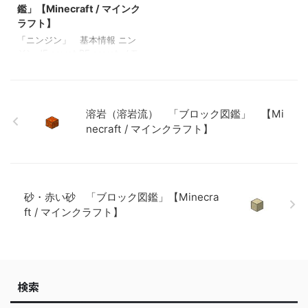
のボタン 「ブロック図鑑」
「ブロック図鑑」【Minecraft
鑑」【Minecraft / マインク
【Minecraft / マインクラフ
/ マインクラフト】 粘着ピス
ラフト】
ト】 トウヒのトラップドア
トン 「ブロック図鑑」
「ニンジン」 基本情報 ニン
「ブロック図鑑」【Minec …
【Minecraft / マイ …
ジン JE carrot BE carrot メモ
・耕地で栽培できる 関連投
稿: 板材（木材） 「ブロック
図鑑」【Minecraft / マインク
ラフト】 砂利 「ブロック図
溶岩（溶岩流） 「ブロック図鑑」 【Mi
鑑」 【Minecraft / マインク
necraft / マインクラフト】
ラフト】 ラピスラズリ鉱石
「ブロック図鑑」【Minecraft
/ マインクラフト】 粘着ピス
トン 「ブロック図鑑」
【Minecraft / マインクラフ
砂・赤い砂 「ブロック図鑑」【Minecra
ト】
ft / マインクラフト】
検索