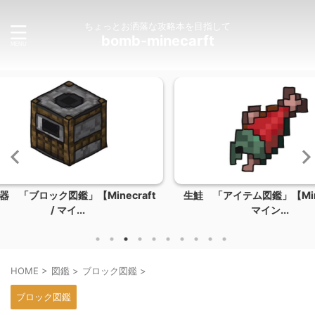
ちょっとお洒落な攻略本を目指して
bomb-minecarft
ecraft
生鮭 「アイテム図鑑」【Minecraft /
ウマ 「Mo
マイン...
HOME
>
図鑑
>
ブロック図鑑
>
ブロック図鑑