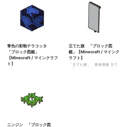
トされたフェンス（格子） ・
関連投稿: 板材（木材） 「ブ
飛び越えることができない 関
ロック図鑑」【Minecraft / マ
連投稿: 板材（木材） 「ブロ
インクラフト】 砂利 「ブロ
ック図鑑」【Minecraft / マイ
ック図鑑」 【Minecraft / マ
ンクラフト】 砂利 「ブロッ
インクラフト】 ラピスラズリ
ク図鑑」 【Minecraft / マイ
鉱石 「ブロック図鑑」
ンクラフト】 ラピスラズリ鉱
【Minecraft / マインクラフ
2021/11/2
2022/7/14
石 「ブロック図鑑」
ト】 粘着ピストン 「ブロッ
【Minecraft / マインクラフ
ク図鑑」【Minecraft / マイン
青色の彩釉テラコッタ
立てた旗 「ブロック図
ト】 粘着ピストン 「ブロッ
クラフト】
「ブロック図鑑」
鑑」【Minecraft / マインク
ク図鑑」【Minecraft / マイン
【Minecraft / マインクラフ
ラフト】
クラフト】
ト】
「立てた旗」 基本情報 立て
た旗 JE standing_banner BE
「 青色の彩釉テラコッタ 」
standing_banner メモ ・大釜
基本情報 青色の彩釉テラコッ
で洗い流せる ・機織り機でも
タ JE blue_glazed_terracotta
模様をつけれる ・盾とクラフ
BE blue_glazed_terracotta メ
トすると模様をつけれる 関連
モ ・色付きテラコッタを精錬
投稿: 樹皮を剥いだアカシアの
すると入手できる 関連投稿:
原木 「ブロック図鑑」
板材（木材） 「ブロック図
【Minecraft / マインクラフ
鑑」【Minecraft / マインクラ
ト】 死んだウチワサンゴ
フト】 砂利 「ブロック図
2021/10/22
「ブロック図鑑」【Minecraft
鑑」 【Minecraft / マインク
/ マインクラフト】 シラカバ
ニンジン 「ブロック図
ラフト】 ラピスラズリ鉱石