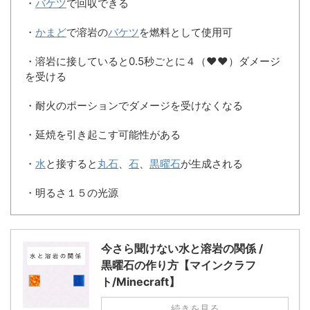
・
バケツ
で回収できる
・
かまど
で溶岩の
バケツ
を燃料として使用可
・溶岩に接していると0.5秒ごとに４（♥♥）ダメージ
を受ける
・耐火のポーションでダメージを受けなくなる
・延焼を引き起こす可能性がある
・
水
と接すると
丸石
、
石
、
黒曜石
が生成される
・明るさ１５の光源
今さら聞けない水と溶岩の関係 /
黒曜石の作り方【マインクラフ
ト/Minecraft】
続きを見る