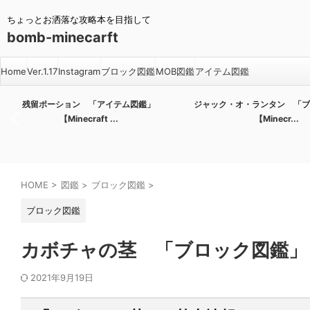
ちょっとお洒落な攻略本を目指して
bomb-minecarft
Home
Ver.1.17
Instagram
ブロック図鑑
MOB図鑑
アイテム図鑑
残留ポーション 「アイテム図鑑」
ジャック・オ・ランタン 「ブ
【Minecraft ...
【Minecr...
HOME
>
図鑑
>
ブロック図鑑
>
ブロック図鑑
カボチャの茎 「ブロック図鑑」【Mi
2021年9月19日