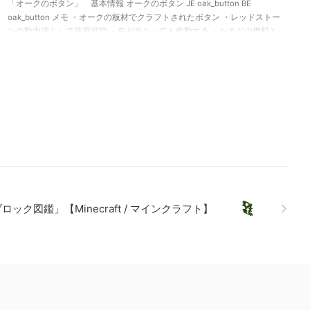
「オークのボタン」 基本情報 オークのボタン JE oak_button BE
oak_button メモ ・オークの板材でクラフトされたボタン ・レッドストー
ンの動力源として使用可能 ・矢が当たっても作動する ・かまどの燃料と
して使用可能 関連記事: 板材（木材） 「ブロック図鑑」【Minecraft / マ
インクラフト】 砂利 「ブロック図鑑」 【Minecraft / マインクラフ
ト】 ラピスラズリ鉱石 「ブロック図鑑」【Minecraft / マインクラフ
ト】 粘着ピストン 「ブロック図鑑」【Mi …
ック図鑑」【Minecraft / マインクラフト】