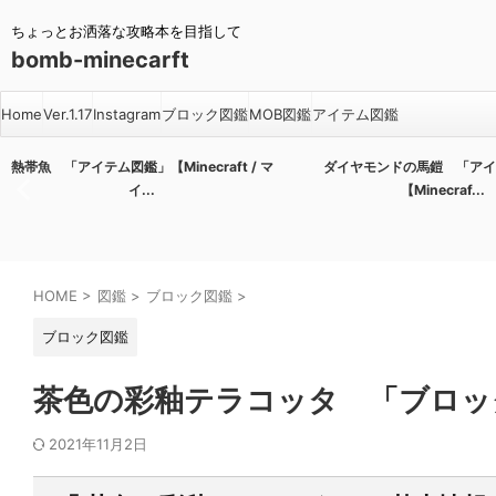
ちょっとお洒落な攻略本を目指して
bomb-minecarft
Home
Ver.1.17
Instagram
ブロック図鑑
MOB図鑑
アイテム図鑑
熱帯魚 「アイテム図鑑」【Minecraft / マ
ダイヤモンドの馬鎧 「アイ
イ...
【Minecraf...
HOME
>
図鑑
>
ブロック図鑑
>
ブロック図鑑
茶色の彩釉テラコッタ 「ブロック図鑑
2021年11月2日