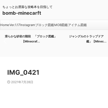
ちょっとお洒落な攻略本を目指して
bomb-minecarft
Home
Ver.1.17
Instagram
ブロック図鑑
MOB図鑑
アイテム図鑑
滑らかな砂岩の階段 「ブロック図鑑」
ジャングルのトラップドア 
【Minecraf...
鑑」【Minec...
IMG_0421
2021年7月28日