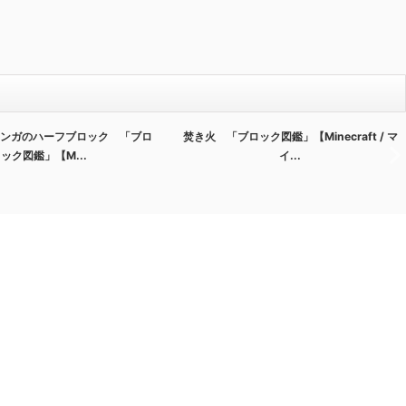
ンガのハーフブロック 「ブロ
焚き火 「ブロック図鑑」【Minecraft / マ
ック図鑑」【M...
イ...