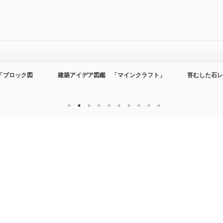
「ブロック図
建築アイデア図鑑 「マインクラフト」
苔むした石レ