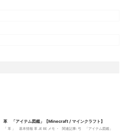
2022/3/14
革 「アイテム図鑑」【Minecraft / マインクラフト】
「 革 」 基本情報 革 JE BE メモ ・ 関連記事: 弓 「アイテム図鑑」