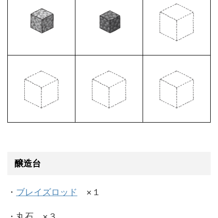
醸造台
・
ブレイズロッド
×１
・丸石 ×３