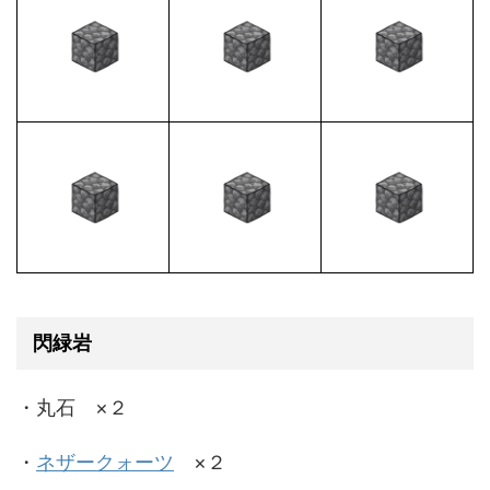
閃緑岩
・丸石 ×２
・
ネザークォーツ
×２