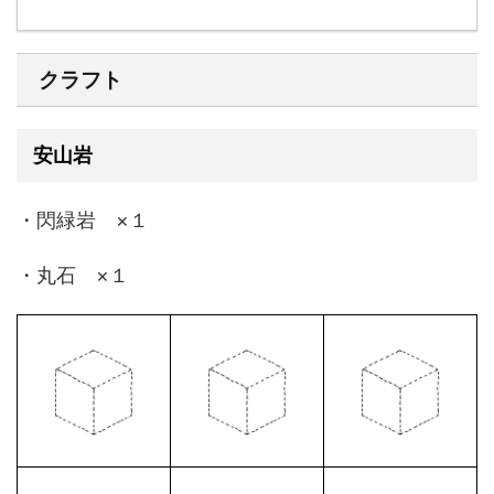
クラフト
安山岩
・閃緑岩 ×１
・丸石 ×１