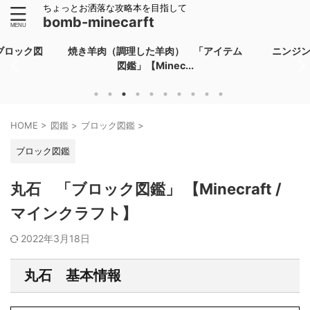
ちょっとお洒落な攻略本を目指して
bomb-minecarft
ブロック図
焼き羊肉（調理した羊肉） 「アイテム
ニンジ
図鑑」【Minec...
HOME
>
図鑑
>
ブロック図鑑
>
ブロック図鑑
丸石 「ブロック図鑑」 【Minecraft /
マインクラフト】
2022年3月18日
丸石 基本情報