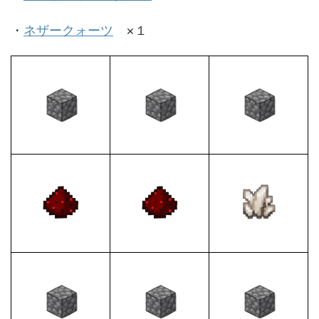
・
ネザークォーツ
×１