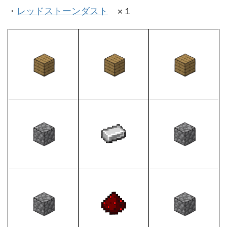
・
レッドストーンダスト
×１