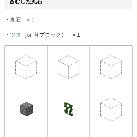
苔むした丸石
・丸石 ×１
・
ツタ
（or 苔ブロック） ×１