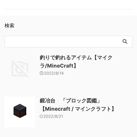
い ・ネザーポータルの枠を作
【Minecraft / マインクラフ
弓 「アイテム図鑑」
stained_glass_panelight_gray
ト】 本と羽根ペン 「アイテ
れる ・溶岩と水が接した時黒
ト】
【Minecraft / マインクラフ
_stained_glass_pa …
ム図鑑」【Minecraft / マイン
曜石が生成される …
ト】 木のシャベル 「アイテ
クラフト】 青くなったジャガ
ム図鑑」【Minecraft / マイン
イモ 「アイテム図鑑」
検索
クラフト】 ダイヤモンドのシ
【Minecraft / マインクラフ
ャベル 「アイテム図鑑」
ト】
【Minecraft / マインクラフ
ト】 金のツルハシ 「アイテ
ム図鑑」【Minecraft / マイン
クラフト】
釣りで釣れるアイテム【マイク
ラ/MineCraft】
2022/8/14
鍛冶台 「ブロック図鑑」
【Minecraft / マインクラフト】
2022/8/21