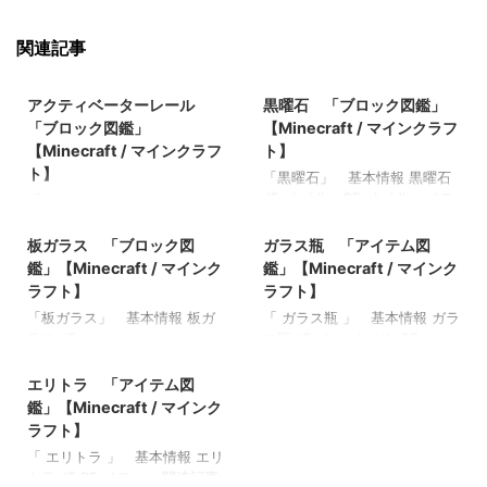
関連記事
2021/10/7
2021/9/18
アクティベーターレール
黒曜石 「ブロック図鑑」
「ブロック図鑑」
【Minecraft / マインクラフ
【Minecraft / マインクラフ
ト】
ト】
「黒曜石」 基本情報 黒曜石
JE obsidian BE obsidian メモ
「アクティベーターレー
2021/9/19
2022/8/14
・ダイヤモンドのツルハシ、
ル」 基本情報 アクティベー
ネザライトのツルハシ以外で
ターレール JE activator_rail
板ガラス 「ブロック図
ガラス瓶 「アイテム図
採掘すると何もドロップしな
BE activator_rail メモ ・トロ
鑑」【Minecraft / マインク
鑑」【Minecraft / マインク
い ・ダイヤモンドのツルハ
ッコに特定のアクションを起
ラフト】
ラフト】
シ：9.4秒 ネザライトのツル
こすレール 関連記事: 板材
「板ガラス」 基本情報 板ガ
「 ガラス瓶 」 基本情報 ガラ
ハシ：8.35秒 ・ツルハシに
（木材） 「ブロック図鑑」
ラス JE
ス瓶 JE glass_bottle BE
「効率強化」のエンチャント
【Minecraft / マインクラフ
2022/3/17
glass_panewhite_stained_gla
glass_bottle メモ ・釣りやポ
を付与すると採掘速度が速く
ト】 砂利 「ブロック図
ss_paneorange_stained_glass
ーションを飲むことで入手可
エリトラ 「アイテム図
なる ・ピグリンの物々交換で
鑑」 【Minecraft / マインク
_panemagenta_stained_glass
関連記事: ブレイズロッド
金のインゴットと交換でもら
鑑」【Minecraft / マインク
ラフト】 ラピスラズリ鉱石
_panelight_blue_stained_glas
「アイテム図鑑」【Minecraft
える時がある ・爆発耐性が非
「ブロック図鑑」【Minecraft
ラフト】
s_paneyellow_stained_glass_
/ マインクラフト】 マグマク
常に高く、ピストンで押した
/ マインクラフト】 粘着ピス
「 エリトラ 」 基本情報 エリ
panelime_stained_glass_pane
リーム 「アイテム図鑑」
りmobの攻撃でも破壊されな
トン 「ブロック図鑑」
トラ JE BE メモ ・ 関連記事:
pink_stained_glass_panegray_
【Minecraft / マインクラフ