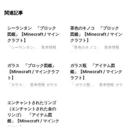
関連記事
2021/10/25
2021/9/18
シーランタン 「ブロック
茶色のキノコ 「ブロック
図鑑」【Minecraft / マイン
図鑑」【Minecraft / マイン
クラフト】
クラフト】
「シーランタン」 基本情報
「茶色のキノコ」 基本情報
シーランタン JE sealantern
茶色のキノコ JE
2022/3/20
2022/8/14
BE sealantern メモ ・シルクタ
brown_mushroom BE
ッチ以外の道具だとプリズマ
brown_mushroom メモ ・明
ガラス 「ブロック図鑑」
ガラス瓶 「アイテム図
リンクリスタルを２～３個ド
るさレベルが12以下の場所に
【Minecraft / マインクラフ
鑑」【Minecraft / マインク
ロップする ・明るさレベル１
生成される 関連記事: 板材
ト】
ラフト】
５の光源 関連記事: 板材（木
（木材） 「ブロック図鑑」
「ガラス」 基本情報 ガラス
「 ガラス瓶 」 基本情報 ガラ
材） 「ブロック図鑑」
【Minecraft / マインクラフ
JE glass(ガラ
ス瓶 JE glass_bottle BE
【Minecraft / マインクラフ
ト】 砂利 「ブロック図
2022/8/21
ス)white_stained_glass(白色
glass_bottle メモ ・釣りやポ
ト】 砂利 「ブロック図
鑑」 【Minecraft / マインク
の色付きガラ
ーションを飲むことで入手可
エンチャントされたリンゴ
鑑」 【Minecraft / マインク
ラフト】 ラピスラズリ鉱石
ス)orange_stained_glass(橙色
関連記事: ブレイズロッド
ラフト】 ラピスラズリ鉱石
「ブロック図鑑」【Minecraft
（エンチャントされた金の
の色付きガラ
「アイテム図鑑」【Minecraft
「ブロック図鑑」【Minecraft
/ マインクラフト】 粘着ピス
リンゴ） 「アイテム図
ス)magenta_stained_glass(赤
/ マインクラフト】 マグマク
/ マインクラフト】 粘着ピス
トン 「ブロック図鑑」
鑑」【Minecraft / マインク
紫色の色付きガラ
リーム 「アイテム図鑑」
トン 「ブロック図鑑」
【Minecraft / マインクラフ
ラフト】
ス)light_blue_stained_glass(
【Minecraft / マインクラフ