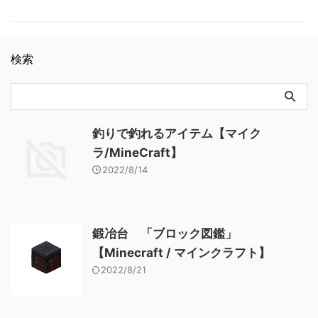
【Minecraft / マインクラフ
ト】
「 エンチャントされたリンゴ
空色の色付きガラ
ト】 本と羽根ペン 「アイテ
ト】
」 基本情報 エンチャントさ
ス)yellow_stained_glass(桃色
ム図鑑」【Minecraft / マイン
れたリンゴ JE
の色付きガラ
クラフト】 青くなったジャガ
enchanted_golden_apple BE
ス)gray_stained_glass(灰色の
イモ 「アイテム図鑑」
検索
appleEnchanted メモ ・構造
色付きガラ
【Minecraft / マインクラフ
物のチェストから入手可 関連
ス)light_gray_stained_glass(
ト】
記事: 弓 「アイテム図鑑」
薄灰色の色付きガラス)cy …
【Minecraft / マインクラフ
ト】 木のシャベル 「アイテ
釣りで釣れるアイテム【マイク
ム図鑑」【Minecraft / マイン
クラフト】 ダイヤモンドのシ
ラ/MineCraft】
ャベル 「アイテム図鑑」
2022/8/14
【Minecraft / マインクラフ
ト】 金のツルハシ 「アイテ
ム図鑑」【Minecraft / マイン
クラフト】
鍛冶台 「ブロック図鑑」
【Minecraft / マインクラフト】
2022/8/21