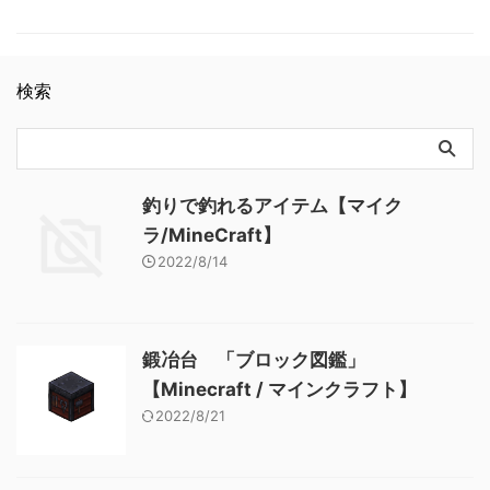
石 「ブロック図鑑」
smithing_table メモ ・道具鍛
ンドのツルハシ 「アイテム
/ マインクラフト】 粘着ピス
【Minecraft / マインクラ …
冶の職業ブロック ・ネザライ
図鑑」【Minecraft / マインク
トン 「ブロック図鑑」
トの防具と道具の作成に使用
ラフト】 金の斧 「アイテム
【Minecraft / マインクラフ
関連記事: 樹皮を剥いだジャン
図鑑」【Minecraft / マインク
ト】
検索
グルの原木 「ブロック図
ラフト】
鑑」【Minecraft / マインクラ
フト】 ウチワサンゴ 「ブロ
ック図鑑」【Minecraft / マイ
ンクラフト】 アカシアのボタ
ン 「ブロック図鑑」
釣りで釣れるアイテム【マイク
【Minecraft / マインクラフ
ラ/MineCraft】
ト】 ジャングルのトラップド
2022/8/14
ア 「ブロック図鑑」
【Minecraft / マインクラフ …
鍛冶台 「ブロック図鑑」
【Minecraft / マインクラフト】
2022/8/21