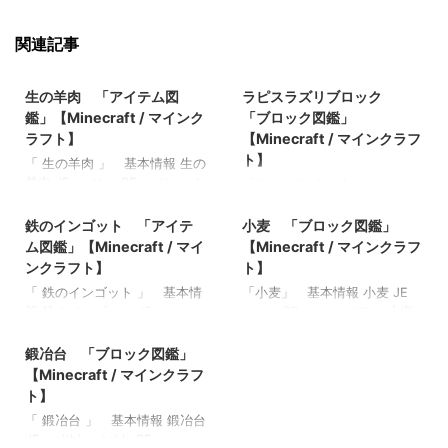
関連記事
2022/8/21
2022/3/21
生の羊肉 「アイテム図
ラピスラズリブロック
鑑」【Minecraft / マインク
「ブロック図鑑」
ラフト】
【Minecraft / マインクラフ
ト】
「 生の羊肉 」 基本情報 生の
羊肉 JE mutton BE mutton メ
「ラピスラズリブロック」
2022/10/23
2021/9/18
モ ・焼くと「焼き羊肉」にな
基本情報 ラピスラズリブロッ
る 関連記事: 弓 「アイテム
ク JE lapis_block BE
鉄のインゴット 「アイテ
小麦 「ブロック図鑑」
図鑑」【Minecraft / マインク
lapis_block メモ ・用途が少な
ム図鑑」【Minecraft / マイ
【Minecraft / マインクラフ
ラフト】 木のシャベル 「ア
く、装飾かラピスラズリの保
ンクラフト】
ト】
イテム図鑑」【Minecraft / マ
管のみとなっている ・石以上
「 鉄のインゴット 」 基本情
「小麦」 基本情報 小麦 JE
インクラフト】 ダイヤモンド
のツルハシで採掘可 ・採掘速
報 鉄のインゴット JE
wheat BE wheat メモ ・小麦
のシャベル 「アイテム図
度：石1.15秒、鉄0.75、ダイヤ
2022/8/21
iron_ingot BE iron_ingot メモ
を収穫できる状態 関連記事:
鑑」【Minecraft / マインクラ
モンド0.6、ネザライト0.5 関
・鉄ブロック→鉄のインゴット
板材（木材） 「ブロック図
鍛冶台 「ブロック図鑑」
フト】 金のツルハシ 「アイ
連記事: 板材（木材） 「ブロ
×９ 関連記事: 弓 「アイテ
鑑」【Minecraft / マインクラ
テム図鑑」【Minecraft / マイ
【Minecraft / マインクラフ
ック図鑑」【Minecraft / マイ
ム図鑑」【Minecraft / マイン
フト】 砂利 「ブロック図
ンクラフト】
ンクラフト】 砂利 「ブロッ
ト】
クラフト】 木のツルハシ
鑑」 【Minecraft / マインク
ク図鑑」 【Minecraft / マイ
「 鍛冶台 」 基本情報 鍛冶台
「アイテム図鑑」【Minecraft
ラフト】 ラピスラズリ鉱石
ンクラフト】 ラピスラズリ鉱
JE smithing_table BE
/ マインクラフト】 ダイヤモ
「ブロック図鑑」【Minecraft