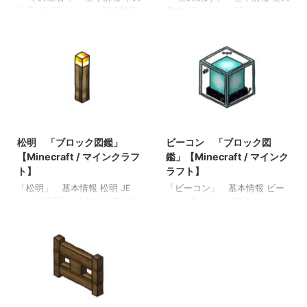
上着 JE BE メモ ・ 関連投稿:
鶏肉 JE chicken BE chicken
弓 「アイテム図鑑」
メモ ・かまど、燻製機、焚き
【Minecraft / マインクラフ
火で焼くと焼き鳥になる ・ニ
ト】 木のシャベル 「アイテ
ワトリを倒すと入手可 関連投
ム図鑑」【Minecraft / マイン
稿: 弓 「アイテム図鑑」
クラフト】 ダイヤモンドのシ
【Minecraft / マインクラフ
ャベル 「アイテム図鑑」
ト】 木のシャベル 「アイテ
【Minecraft / マインクラフ
ム図鑑」【Minecraft / マイン
ト】 金のツルハシ 「アイテ
クラフト】 ダイヤモンドのシ
2021/9/18
2021/10/20
ム図鑑」【Minecraft / マイン
ャベル 「アイテム図鑑」
クラフト】
【Minecraft / マインクラフ
松明 「ブロック図鑑」
ビーコン 「ブロック図
ト】 金のツルハシ 「アイテ
【Minecraft / マインクラフ
鑑」【Minecraft / マインク
ム図鑑」【Minecraft / マイン
ト】
ラフト】
クラフト】
「松明」 基本情報 松明 JE
「ビーコン」 基本情報 ビー
torch(松明)soul_torch(魂の松
コン JE beacon BE beacon メ
明) BE torch(松
モ ・明るさ15の光源ブロック
明)soul_torch(魂の松明) メモ
・ピストンで押せない ・ビー
・光源（明るさレベル１４）
コンの下にピラミッドを設置
関連投稿: 板材（木材） 「ブ
することによって付与効果が
ロック図鑑」【Minecraft / マ
変わる 関連投稿: 板材（木
インクラフト】 砂利 「ブロ
材） 「ブロック図鑑」
ック図鑑」 【Minecraft / マ
【Minecraft / マインクラフ
インクラフト】 ラピスラズリ
ト】 砂利 「ブロック図