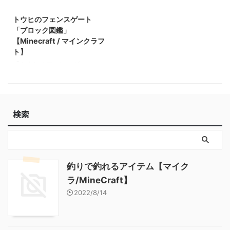
2021/10/26
鉱石 「ブロック図鑑」
鑑」 【Minecraft / マインク
【Minecraft / マインクラフ
ラフト】 ラピスラズリ鉱石
トウヒのフェンスゲート
ト】 粘着ピストン 「ブロッ
「ブロック図鑑」【Minecraft
「ブロック図鑑」
ク図鑑」【Minecraft / マイン
/ マインクラフト】 粘着ピス
【Minecraft / マインクラフ
クラフト】
トン 「ブロック図鑑」
ト】
【Minecraft / マインクラフ
「トウヒのフェンスゲー
ト】
ト」 基本情報 トウヒのフェ
ンスゲート JE
spruce_fence_gate BE
spruce_fence_gate メモ ・ト
検索
ウヒの板材（木材）でクラフ
トされたフェンスゲート 関連
投稿: 板材（木材） 「ブロッ
ク図鑑」【Minecraft / マイン
クラフト】 砂利 「ブロック
図鑑」 【Minecraft / マイン
釣りで釣れるアイテム【マイク
クラフト】 ラピスラズリ鉱
ラ/MineCraft】
石 「ブロック図鑑」
【Minecraft / マインクラフ
2022/8/14
ト】 粘着ピストン 「ブロッ
ク図鑑」【Minecraft / マイン
クラフ ...