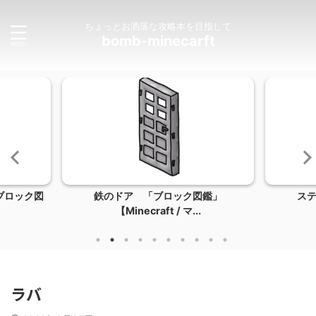
ちょっとお洒落な攻略本を目指して
bomb-minecarft
ブロック図
鉄のドア 「ブロック図鑑」
ス
【Minecraft / マ...
ラバ