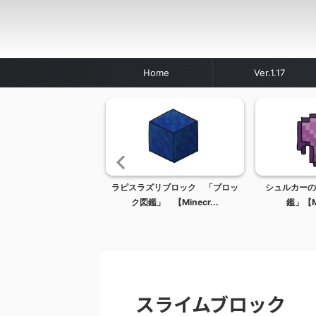
Home
Ver.1.17
ルスコマンドブロック
ラピスラズリブロック 「ブロッ
シュルカーの
ク図鑑」【Mine...
ク図鑑」 【Minecr...
鑑」【Min
スライムブロック