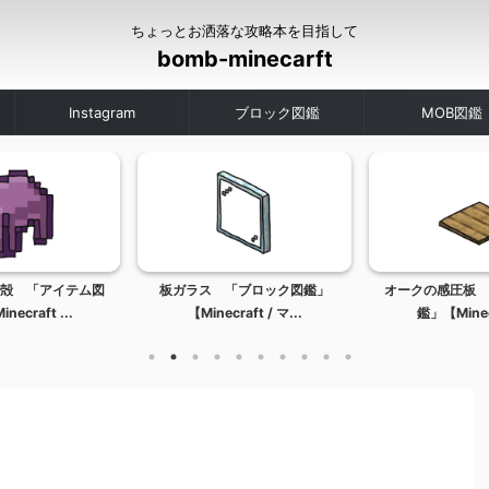
ちょっとお洒落な攻略本を目指して
bomb-minecarft
Instagram
ブロック図鑑
MOB図鑑
殻 「アイテム図
板ガラス 「ブロック図鑑」
オークの感圧板 
ecraft ...
【Minecraft / マ...
鑑」【Minecr