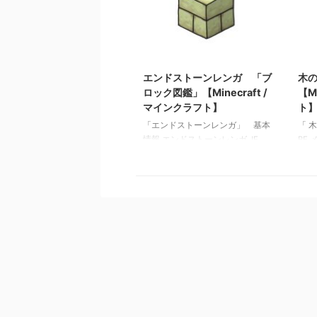
シャベル 「アイテム図鑑」
シャ
【Minecraft / マインクラフト】
【Mi
金のツルハシ 「アイテム図鑑」
金の
【Minecraft / マインクラフト】
【Mi
2021/10/29
エンドストーンレンガ 「ブ
木
ロック図鑑」【Minecraft /
【M
マインクラフト】
ト
「エンドストーンレンガ」 基本
「 
情報 エンドストーンレンガ JE
BE
end_stone_bricks BE
イテム
end_stone_bricks メモ ・エンド
クラ
ストーンでクラフトされたレンガ
図鑑」
ブロック 関連記事: 板材（木
ト】
材） 「ブロック図鑑」
図鑑」
【Minecraft / マインクラフト】
ト】
砂利 「ブロック図鑑」
鑑」【
【Minecraft / マインクラフト】
ト】
ラピスラズリ鉱石 「ブロック図
鑑」【Minecraft / マインクラフ
ト】 粘着ピストン 「ブロック
図鑑」【Minecraft / マインクラフ