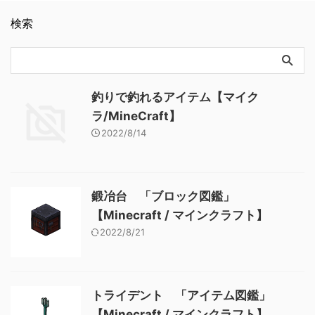
stripped_jungle_log BE
板)spruce_wall_sign(壁に付け
ト】
stripped_jungle_log メモ ・原
られたトウヒの看板) …
検索
木に斧を使用すると樹皮を剥
がせる 関連記事: 板材（木
材） 「ブロック図鑑」
【Minecraft / マインクラフ
ト】 砂利 「ブロック図
鑑」 【Minecraft / マインク
釣りで釣れるアイテム【マイク
ラフト】 ラピスラズリ鉱石
ラ/MineCraft】
「ブロック図鑑」【Minecraft
2022/8/14
/ マインクラフト】 粘着ピス
トン 「ブロック図鑑」
【Minecraft / マイ …
鍛冶台 「ブロック図鑑」
【Minecraft / マインクラフト】
2022/8/21
トライデント 「アイテム図鑑」
【Minecraft / マインクラフト】