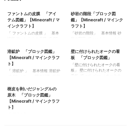
2022/3/17
2021/10/18
ファントムの皮膜 「アイ
砂岩の階段「ブロック図
テム図鑑」【Minecraft / マ
鑑」【Minecraft / マインク
インクラフト】
ラフト】
「 ファントムの皮膜 」 基本
「砂岩の階段」 基本情報 砂
情報 ファントムの皮膜 JE BE
岩の階段 JE sandstone_stairs
2022/2/24
2021/9/19
メモ ・ 関連記事: 弓 「アイ
BE sandstone_stairs メモ ・
テム図鑑」【Minecraft / マイ
砂漠の村や海底遺跡に生成さ
溶鉱炉 「ブロック図鑑」
壁に付けられたオークの看
ンクラフト】 木のシャベル
れる 関連記事: 板材（木
【Minecraft / マインクラフ
板 「ブロック図鑑」
「アイテム図鑑」【Minecraft
材） 「ブロック図鑑」
ト】
「壁に付けられたオークの看
/ マインクラフト】 ダイヤモ
【Minecraft / マインクラフ
板」 壁に付けられたオークの
「 溶鉱炉 」 基本情報 溶鉱炉
ンドのシャベル 「アイテム
ト】 砂利 「ブロック図
看板 JE oak_sign （オークの
JE BE メモ ・ 関連記事: 板材
図鑑」【Minecraft / マインク
鑑」 【Minecraft / マインク
2021/11/4
看板）spruce_sign(トウヒの看
（木材） 「ブロック図鑑」
ラフト】 金のツルハシ 「ア
ラフト】 ラピスラズリ鉱石
板)birch_sign(シラカバの看
【Minecraft / マインクラフ
樹皮を剥いだジャングルの
イテム図鑑」【Minecraft / マ
「ブロック図鑑」【Minecraft
板)jungle_sign(ジャングルの看
ト】 砂利 「ブロック図
インクラフト】
/ マインクラフト】 粘着ピス
原木 「ブロック図鑑」
板)acacia_sign(アカシアの看
鑑」 【Minecraft / マインク
トン 「ブロック図鑑」
【Minecraft / マインクラフ
板)dark_oak_sign(ダークオー
ラフト】 ラピスラズリ鉱石
【Minecraft / マインクラフ
ト】
クの看板)crimson_sign(真紅の
「ブロック図鑑」【Minecraft
ト】
「 樹皮を剥いだジャングルの
看板)warped_sign(歪んだ看
/ マインクラフト】 粘着ピス
原木 」 基本情報 樹皮を剥い
板) oak_wall_sign(壁に付けら
トン 「ブロック図鑑」
だジャングルの原木 JE
れたオークの看
【Minecraft / マインクラフ