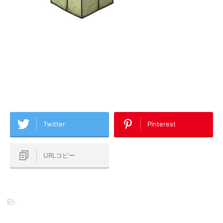
Twitter
Pinterest
URLコピー
-