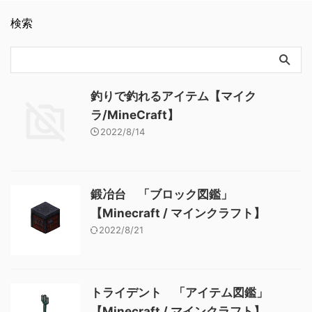
インクラフト】
鑑」【Minecraft / マインクラ
子供の村人ゾンビもいる ・弱
フト】
検索
体化が付与された状態で金の
リンゴを与えると村人に戻る
この投稿をInstagramで見る
bomb / ボム
□minecraft(@bomb.minecraf
t)がシェアした投稿 関連記事:
釣りで釣れるアイテム【マイク
マグマキューブ 「Mob図
ラ/MineCraft】
鑑」【Minecraft / マインクラ
2022/8/14
フト】 ウィザー 「M …
鍛冶台 「ブロック図鑑」
【Minecraft / マインクラフト】
2022/8/21
トライデント 「アイテム図鑑」
【Minecraft / マインクラフト】