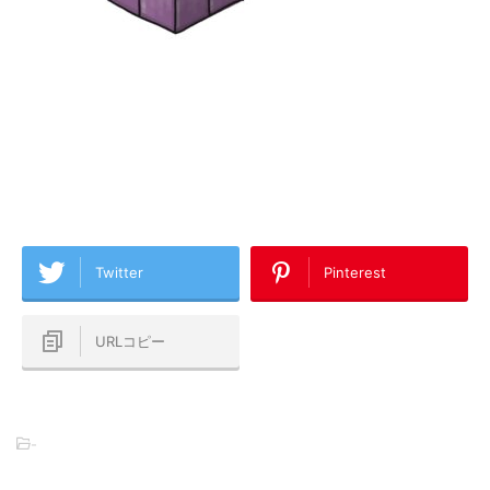
Twitter
Pinterest
URLコピー
-