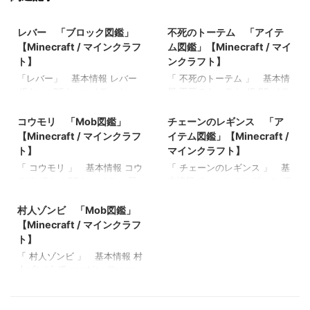
2021/9/19
2022/3/17
レバー 「ブロック図鑑」
不死のトーテム 「アイテ
【Minecraft / マインクラフ
ム図鑑」【Minecraft / マイ
ト】
ンクラフト】
「レバー」 基本情報 レバー
「 不死のトーテム 」 基本情
JE lever BE lever メモ ・レッ
報 不死のトーテム JE BE メモ
2022/8/21
2022/3/13
ドストーンの動力をON/OFF切
・ 関連記事: 弓 「アイテム
り替えることができる 関連記
図鑑」【Minecraft / マインク
コウモリ 「Mob図鑑」
チェーンのレギンス 「ア
事: 板材（木材） 「ブロック
ラフト】 木のシャベル 「ア
【Minecraft / マインクラフ
イテム図鑑」【Minecraft /
図鑑」【Minecraft / マインク
イテム図鑑」【Minecraft / マ
ト】
マインクラフト】
ラフト】 砂利 「ブロック図
インクラフト】 ダイヤモンド
「 コウモリ 」 基本情報 コウ
「 チェーンのレギンス 」 基
鑑」 【Minecraft / マインク
のシャベル 「アイテム図
モリ JE bat BE bat メモ ・日
本情報 チェーンのレギンス JE
ラフト】 ラピスラズリ鉱石
鑑」【Minecraft / マインクラ
2022/10/22
中は寝ている 関連記事: マグ
BE メモ ・ 関連記事: ガスト
「ブロック図鑑」【Minecraft
フト】 金のツルハシ 「アイ
マキューブ 「Mob図鑑」
の涙 「アイテム図鑑」
村人ゾンビ 「Mob図鑑」
/ マインクラフト】 粘着ピス
テム図鑑」【Minecraft / マイ
【Minecraft / マインクラフ
【Minecraft / マインクラフ
トン 「ブロック図鑑」
ンクラフト】
【Minecraft / マインクラフ
ト】 エルダーガーディアン
ト】 マグマクリーム 「アイ
【Minecraft / マインクラフ
ト】
「Mob図鑑」【Minecraft / マ
テム図鑑」【Minecraft / マイ
ト】
「 村人ゾンビ 」 基本情報 村
インクラフト】 エヴォーカ
ンクラフト】 本と羽根ペン
人ゾンビ JE zombie_villager
ー 「Mob図鑑」【Minecraft
「アイテム図鑑」【Minecraft
BE zombie_villager（旧）
/ マインクラフト】 ヒツジ
/ マインクラフト】 青くなっ
zombie_villager_v2（新） メモ
「Mob図鑑」【Minecraft / マ
たジャガイモ 「アイテム図
・村人に似たゾンビの亜種 ・