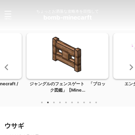
ちょっとお洒落な攻略本を目指して
bomb-minecarft
raft /
ジャングルのフェンスゲート 「ブロッ
エン
ク図鑑」【Mine...
ウサギ