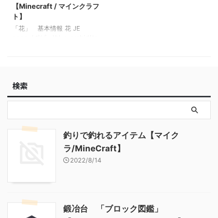
く玉 ❏ 投げたスプラッシュ
鉱石 「ブロック図鑑」
【Minecraft / マインクラフ
ポーション ❏ 投げたエンダ
【Minecraft / マインクラフ
ト】
ーパール ❏ リード ❏ ウィ
ト】 粘着ピストン 「ブロッ
「花」 基本情報 花 JE
ザーの頭蓋骨 ❏ ボート ❏
ク図鑑」【Minecraft / マイン
poppy(ポピー)blue_orchid(ヒ
青いウィザーの頭蓋骨 …
クラフト】
スイラン)allium(アリウ
ム)azure_bluet(ヒナソ
ウ)red_tulip(赤色のチューリッ
プ)orange_tulip(橙色のチュー
検索
リップ)white_tulip(白色のチュ
ーリップ)pink_tulip(桃色のチ
ューリップ)oxeye_daisy(フラ
ンスギク)cornflower(ヤグルマ
ギク)lily_of_the_valley(スズラ
ン) BE red_flower0(ポピ
釣りで釣れるアイテム【マイク
ー)red_flower1(ヒスイラン …
ラ/MineCraft】
2022/8/14
鍛冶台 「ブロック図鑑」