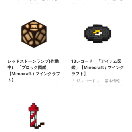
farレコード JE BE メモ ・ 関
報 blocksレコード JE BE メモ
連投稿: ブレイズロッド 「ア
・ 関連投稿: 弓 「アイテム図
イテム図鑑」【Minecraft / マ
鑑」【Minecraft / マインクラ
インクラフト】 ブレイズパウ
フト】 木のシャベル 「アイ
ダー 「アイテム図鑑」
テム図鑑」【Minecraft / マイ
【Minecraft / マインクラフ
ンクラフト】 ダイヤモンドの
ト】 ファイヤーチャージ
シャベル 「アイテム図鑑」
「アイテム図鑑」【Minecraft
【Minecraft / マインクラフ
/ マインクラフト】 ベイクド
ト】 金のツルハシ 「アイテ
2021/10/7
2022/3/17
ポテト 「アイテム図鑑」
ム図鑑」【Minecraft / マイン
【Minecraft / マインクラフ
クラフト】
レッドストーンランプ(作動
13レコード 「アイテム図
ト】
中) 「ブロック図鑑」
鑑」【Minecraft / マインク
【Minecraft / マインクラフ
ラフト】
ト】
「 13レコード 」 基本情報
13レコード JE BE メモ ・ 関
「 レッドストーンランプ(作動
連投稿: 弓 「アイテム図鑑」
中) 」 基本情報 レッドスト
【Minecraft / マインクラフ
ーンランプ(作動中) JE
ト】 木のシャベル 「アイテ
lit_redstone_lamp BE
ム図鑑」【Minecraft / マイン
lit_redstone_lamp メモ ・明る
クラフト】 ダイヤモンドのシ
さレベル１５の光源 ・レッド
ャベル 「アイテム図鑑」
ストーンランプが作動してい
【Minecraft / マインクラフ
る状態 関連投稿: 板材（木
ト】 金のツルハシ 「アイテ
材） 「ブロック図鑑」