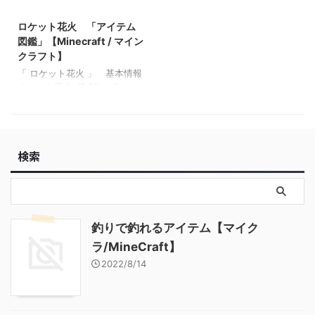
2022/3/16
ム図鑑」【Minecraft / マイン
【Minecraft / マインクラフ
クラフト】
ロケット花火 「アイテム
ト】 砂利 「ブロック図
鑑」 【Minecraft / マインク
図鑑」【Minecraft / マイン
ラフト】 ラピスラズリ鉱石
クラフト】
「ブロック図鑑」【Minecraft
「 ロケット花火 」 基本情報
/ マインクラフト】 粘着ピス
ロケット花火 JE BE メモ ・
トン 「ブロック図鑑」【M
関連投稿: ブレイズロッド
…
「アイテム図鑑」【Minecraft
/ マインクラフト】 ブレイズ
パウダー 「アイテム図鑑」
検索
【Minecraft / マインクラフ
ト】 ファイヤーチャージ
「アイテム図鑑」【Minecraft
/ マインクラフト】 ベイクド
ポテト 「アイテム図鑑」
【Minecraft / マインクラフ
釣りで釣れるアイテム【マイク
ト】
ラ/MineCraft】
2022/8/14