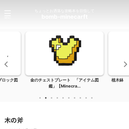
ちょっとお洒落な攻略本を目指して
bomb-minecarft
ブロック図
金のチェストプレート 「アイテム図
植木鉢 「
鑑」【Minecra...
木の斧