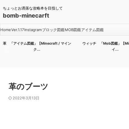
ちょっとお洒落な攻略本を目指して
bomb-minecarft
Home
Ver.1.17
Instagram
ブロック図鑑
MOB図鑑
アイテム図鑑
raft / マイン
ウィッチ 「Mob図鑑」【Minecraft / マ
ガラス瓶 
イ...
革のブーツ
2022年3月13日