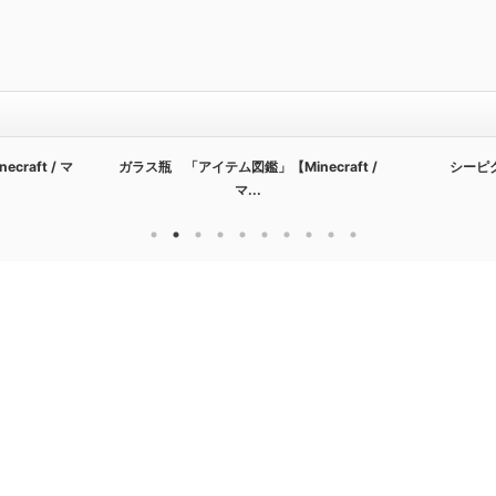
「アイテム図鑑」【Minecraft /
シーピクルス 「ブロック図鑑」
マ...
【Minecraft /...