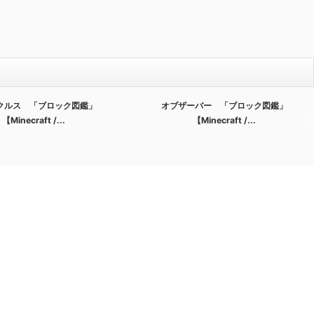
オブザーバー 「ブロック図鑑」
醸造台 「ブロック図鑑」【M
【Minecraft /...
イ...