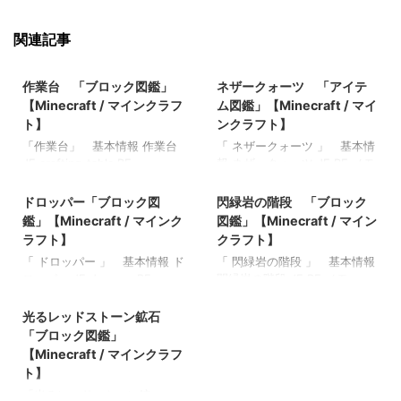
関連記事
2021/9/18
2022/3/17
作業台 「ブロック図鑑」
ネザークォーツ 「アイテ
【Minecraft / マインクラフ
ム図鑑」【Minecraft / マイ
ト】
ンクラフト】
「作業台」 基本情報 作業台
「 ネザークォーツ 」 基本情
JE crafting_table BE
報 ネザークォーツ JE BE メモ
2021/10/7
2022/3/8
crafting_table メモ ・アイテ
・ 関連記事: 弓 「アイテム
ムやブロックをクラフトする
図鑑」【Minecraft / マインク
ドロッパー「ブロック図
閃緑岩の階段 「ブロック
ために使用 関連記事: 板材
ラフト】 木のシャベル 「ア
鑑」【Minecraft / マインク
図鑑」【Minecraft / マイン
（木材） 「ブロック図鑑」
イテム図鑑」【Minecraft / マ
ラフト】
クラフト】
【Minecraft / マインクラフ
インクラフト】 ダイヤモンド
「 ドロッパー 」 基本情報 ド
「 閃緑岩の階段 」 基本情報
ト】 砂利 「ブロック図
のシャベル 「アイテム図
ロッパー JE dropper BE
閃緑岩の階段 JE BE メモ ・
鑑」 【Minecraft / マインク
鑑」【Minecraft / マインクラ
2021/9/19
dropper メモ ・9つのインベ
関連記事: 板材（木材） 「ブ
ラフト】 ラピスラズリ鉱石
フト】 金のツルハシ 「アイ
ントリがある ・アイテムをド
ロック図鑑」【Minecraft / マ
光るレッドストーン鉱石
「ブロック図鑑」【Minecraft
テム図鑑」【Minecraft / マイ
ロップ、移送できる 関連記
インクラフト】 砂利 「ブロ
/ マインクラフト】 粘着ピス
ンクラフト】
「ブロック図鑑」
事: 板材（木材） 「ブロック
ック図鑑」 【Minecraft / マ
トン 「ブロック図鑑」
【Minecraft / マインクラフ
図鑑」【Minecraft / マインク
インクラフト】 ラピスラズリ
【Minecraft / マインクラフ
ト】
ラフト】 砂利 「ブロック図
鉱石 「ブロック図鑑」
ト】
「光るレッドストーン鉱
鑑」 【Minecraft / マインク
【Minecraft / マインクラフ