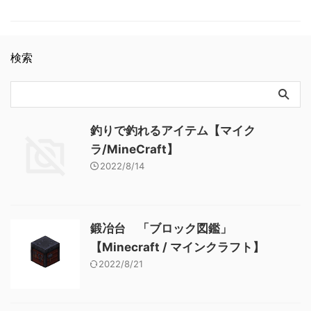
石」 基本情報 光るレッドス
ラフト】 ラピスラズリ鉱石
ト】 粘着ピストン 「ブロッ
トーン鉱石 JE redstone_ore
「ブロック図鑑」【Minecraft
ク図鑑」【Minecraft / マイン
BE lit_redstone_ore メモ ・レ
/ マインクラフト】 粘着ピス
クラフト】
ッドストーン鉱石が光ってい
トン 「ブロック図鑑」
検索
る状態 関連記事: 板材（木
【Minecraft / マインクラフ
材） 「ブロック図鑑」
ト】
【Minecraft / マインクラフ
ト】 砂利 「ブロック図
鑑」 【Minecraft / マインク
ラフト】 ラピスラズリ鉱石
釣りで釣れるアイテム【マイク
「ブロック図鑑」【Minecraft
ラ/MineCraft】
/ マインクラフト】 粘着ピス
2022/8/14
トン 「ブロック図鑑」
【Minecraft / マインクラフ
ト】
鍛冶台 「ブロック図鑑」
【Minecraft / マインクラフト】
2022/8/21