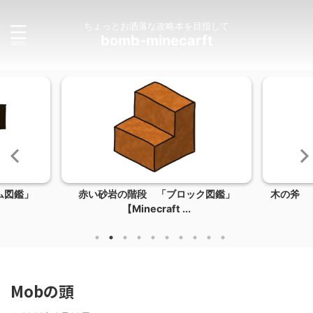
ちょっとお洒落な攻略本を目指して
bomb-minecarft
ム図鑑」
赤い砂岩の階段 「ブロック図鑑」
木の斧 「
【Minecraft ...
Mobの頭