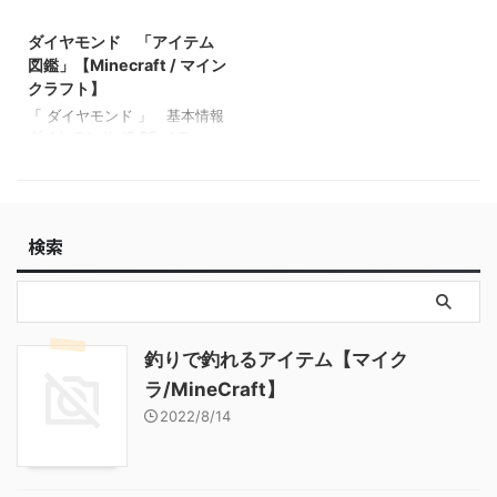
2022/3/10
インクラフト】
羊毛)cyan_wool(青緑色の羊
毛)purple_wool(紫色の羊
ダイヤモンド 「アイテム
毛)blue_wool(青色の羊
図鑑」【Minecraft / マイン
毛)brown_wool(茶色の羊
クラフト】
毛)gree ...
「 ダイヤモンド 」 基本情報
ダイヤモンド JE BE メモ ・
関連投稿: 弓 「アイテム図
鑑」【Minecraft / マインクラ
フト】 木のツルハシ 「アイ
テム図鑑」【Minecraft / マイ
検索
ンクラフト】 ダイヤモンドの
ツルハシ 「アイテム図鑑」
【Minecraft / マインクラフ
ト】 金の斧 「アイテム図
鑑」【Minecraft / マインクラ
フト】
釣りで釣れるアイテム【マイク
ラ/MineCraft】
2022/8/14