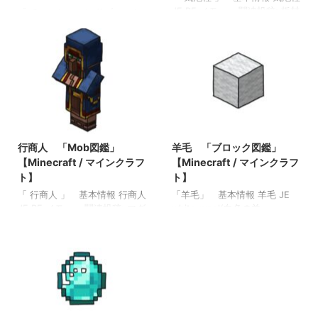
JE BE メモ ・ 関連投稿: 板材
「 チェーンコマンドブロック
（木材） 「ブロック図鑑」
」 基本情報 チェーンコマン
【Minecraft / マインクラフ
ドブロック JE
ト】 砂利 「ブロック図
chain_command_block BE
鑑」 【Minecraft / マインク
chain_command_block メモ
ラフト】 ラピスラズリ鉱石
・入手コマンド → /give
「ブロック図鑑」【Minecraft
@s
/ マインクラフト】 粘着ピス
minecraft:chain_command_bl
トン 「ブロック図鑑」
ock 関連投稿: 板材（木
2022/3/10
2021/9/18
【Minecraft / マインクラフ
材） 「ブロック図鑑」
ト】
行商人 「Mob図鑑」
羊毛 「ブロック図鑑」
【Minecraft / マインクラフ
ト】 砂利 「ブロック図
【Minecraft / マインクラフ
【Minecraft / マインクラフ
鑑」 【Minecraft / マインク
ト】
ト】
ラフト】 ラピスラズリ鉱石
「 行商人 」 基本情報 行商人
「羊毛」 基本情報 羊毛 JE
「ブロック図鑑」【Minecraft
JE BE メモ ・ 関連投稿: マグ
white_wool(白色の羊
/ マインクラフト】 粘着ピス
マキューブ 「Mob図鑑」
毛)orange_wool(橙色の羊
...
【Minecraft / マインクラフ
毛)magenta_wool(赤紫色の羊
ト】 エルダーガーディアン
毛)light_blue_wool(空色の羊
「Mob図鑑」【Minecraft / マ
毛)yellow_wool(黄色の羊
インクラフト】 エヴォーカ
毛)lime_wool(黄緑色の羊
ー 「Mob図鑑」【Minecraft
毛)pink_wool(桃色の羊
/ マインクラフト】 ヒツジ
毛)gray_wool(灰色の羊
「Mob図鑑」【Minecraft / マ
毛)light_gray_wool(薄灰色の