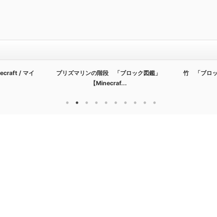
aft / マイ
プリズマリンの階段 「ブロック図鑑」
竹 「ブロック
【Minecraf...