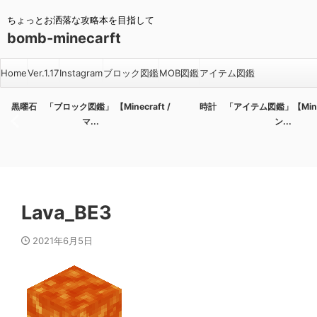
ちょっとお洒落な攻略本を目指して
bomb-minecarft
Home
Ver.1.17
Instagram
ブロック図鑑
MOB図鑑
アイテム図鑑
黒曜石 「ブロック図鑑」 【Minecraft /
時計 「アイテム図鑑」【Minecr
マ...
ン...
Lava_BE3
2021年6月5日