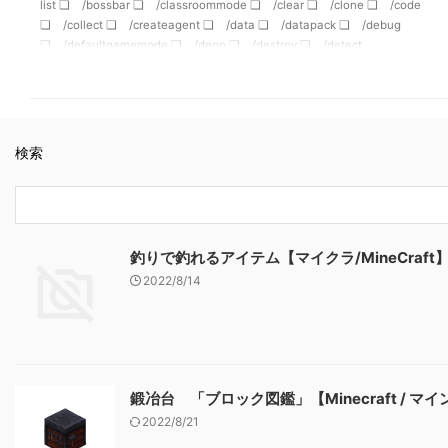
list ❏ /bossbar ❏ /classroommode ❏ /clear ❏ /clone ❏ /code
❏ /collect ❏ /createagent ❏ /data ❏ /datapack ❏ /debug
❏ /defaultgamemode ❏ /deop ❏ /destroy ❏ /detect
❏ /detectredstone ❏ /difficulty ❏ /drop …
検索
釣りで釣れるアイテム【マイクラ/MineCraft
2022/8/14
鍛冶台 「ブロック図鑑」【Minecraft / マ
2022/8/21