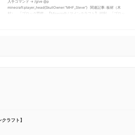
入手コマンド → /give @p
minecraft:player_head{SkullOwner:”MHF_Steve”} 関連記事: 板材（木
材） 「ブロック図鑑」【Minecraft / マインクラフト】 砂利 「ブロッ
ク図鑑」 【Minecraft / マインクラフト】 ラピスラズリ鉱石 「ブロッ
ク図鑑」【Minecraft / マインクラフト】 粘着ピストン 「ブロック …
】
インクラフト】