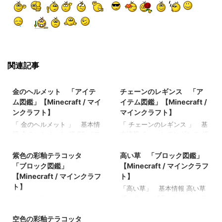
関連記事
2022/3/13
2022/3/13
金のヘルメット 「アイテ
チェーンのレギンス 「ア
ム図鑑」【Minecraft / マイ
イテム図鑑」【Minecraft /
ンクラフト】
マインクラフト】
「 金のヘルメット 」 基本情
「 チェーンのレギンス 」 基
報 金のヘルメット JE BE メモ
本情報 チェーンのレギンス JE
2021/11/1
2021/9/18
・ 関連記事: 弓 「アイテム
BE メモ ・ 関連記事: ガスト
図鑑」【Minecraft / マインク
の涙 「アイテム図鑑」
紫色の彩釉テラコッタ
高い草 「ブロック図鑑」
ラフト】 木のシャベル 「ア
【Minecraft / マインクラフ
「ブロック図鑑」
【Minecraft / マインクラフ
イテム図鑑」【Minecraft / マ
ト】 マグマクリーム 「アイ
【Minecraft / マインクラフ
ト】
インクラフト】 ダイヤモンド
テム図鑑」【Minecraft / マイ
ト】
「高い草」 基本情報 高い草
のシャベル 「アイテム図
ンクラフト】 本と羽根ペン
JE tallgrass BE tallgrass メモ
「 紫色の彩釉テラコッタ 」
鑑」【Minecraft / マインクラ
「アイテム図鑑」【Minecraft
2021/11/1
・植木鉢に植えることができ
基本情報 紫色の彩釉テラコッ
フト】 金のツルハシ 「アイ
/ マインクラフト】 青くなっ
る 関連記事: 板材（木材）
タ JE
空色の彩釉テラコッタ
テム図鑑」【Minecraft / マイ
たジャガイモ 「アイテム図