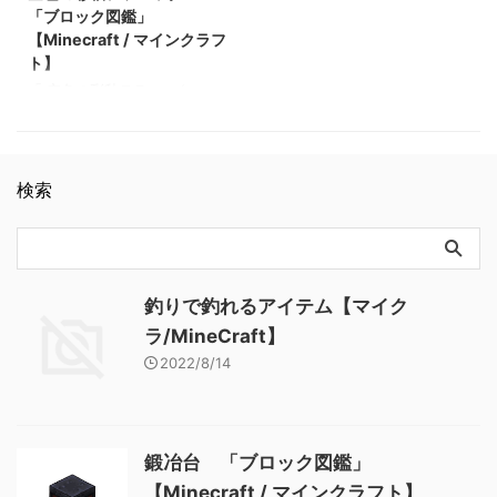
「ブロック図鑑」【Minecraft
purple_glazed_terracotta BE
ンクラフト】
鑑」【Minecraft / マインクラ
「ブロック図鑑」
/ マインクラフト】 砂利
purple_glazed_terracotta メモ
フト】
【Minecraft / マインクラフ
「ブロック図鑑」
・色付きテラコッタを精錬す
ト】
【Minecraft / マインクラフ
ると入手できる 関連記事: 板
「 空色の彩釉テラコッタ 」
ト】 ラピスラズリ鉱石 「ブ
材（木材） 「ブロック図
基本情報 空色の彩釉テラコッ
ロック図鑑」【Minecraft / マ
鑑」【Minecraft / マインクラ
タ JE
インクラフト】 粘着ピスト
フト】 砂利 「ブロック図
light_blue_glazed_terracotta
ン 「ブロック図鑑」
鑑」 【Minecraft / マインク
BE
【Minecraft / マインクラフ
ラフト】 ラピスラズリ鉱石
検索
light_blue_glazed_terracotta
ト】
「ブロック図鑑」【Minecraft
メモ ・色付きテラコッタを精
/ マインクラフト】 粘着ピス
錬すると入手できる 関連記
トン 「ブロック図鑑」
事: 樹皮を剥いだダークオーク
【Minecraft …
の原木 「ブロック図鑑」
【Minecraft / マインクラフ
釣りで釣れるアイテム【マイク
ト】 壁付きのウチワサンゴ(ク
ラ/MineCraft】
ダとノウ) 「ブロック図鑑」
2022/8/14
【Minecraft / マインクラフ
ト】 ダークオークのボタン
「ブロック図鑑」【Minecraft
/ マイ …
鍛冶台 「ブロック図鑑」
【Minecraft / マインクラフト】