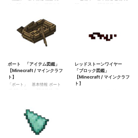
clay BE clay メモ ・精錬する
BE メモ ・ 関連投稿: 弓
とテラコッタを精錬できる ・
「アイテム図鑑」【Minecraft
音ブロックの下に配置する
/ マインクラフト】 木のシャ
と、フルートの音になる 関連
ベル 「アイテム図鑑」
投稿: 板材（木材） 「ブロッ
【Minecraft / マインクラフ
ク図鑑」【Minecraft / マイン
ト】 ダイヤモンドのシャベ
クラフト】 砂利 「ブロック
ル 「アイテム図鑑」
図鑑」 【Minecraft / マイン
【Minecraft / マインクラフ
クラフト】 ラピスラズリ鉱
ト】 金のツルハシ 「アイテ
2022/3/14
2021/9/18
石 「ブロック図鑑」
ム図鑑」【Minecraft / マイン
【Minecraft / マインクラフ
クラフト】
ボート 「アイテム図鑑」
レッドストーンワイヤー
ト】 粘着ピストン 「ブロッ
【Minecraft / マインクラフ
「ブロック図鑑」
ク図鑑」【Minecraft / マイン
ト】
【Minecraft / マインクラフ
クラフト】
ト】
「ボート」 基本情報 ボート
JE BE メモ ・ 関連投稿: 弓
「レッドストーンワイヤー」
「アイテム図鑑」【Minecraft
レッドストーンワイヤー JE
/ マインクラフト】 木のシャ
redstone_wire BE
ベル 「アイテム図鑑」
redstone_wire メモ ・レッド
【Minecraft / マインクラフ
ストーンダストを設置した状
ト】 ダイヤモンドのシャベ
態 関連投稿: 板材（木材）
ル 「アイテム図鑑」
「ブロック図鑑」【Minecraft
【Minecraft / マインクラフ
/ マインクラフト】 砂利
ト】 金のツルハシ 「アイテ
「ブロック図鑑」