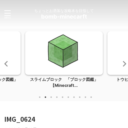
ちょっとお洒落な攻略本を目指して
bomb-minecarft
ック図鑑」
スライムブロック 「ブロック図鑑」
トウ
【Minecraft...
IMG_0624