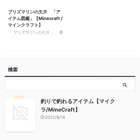
2022/3/16
ム図鑑」【Minecraft / マイン
【Minecraft / マインクラフ
クラフト】
プリズマリンの欠片 「ア
ト】 ラピスラズリ鉱石 「ブ
ロック図鑑」【Minecraft / マ
イテム図鑑」【Minecraft /
インクラフト】 粘着ピスト
マインクラフト】
ン 「ブロック図鑑」
「 プリズマリンの欠片 」 基
【Minecraft / マインクラフ
本情報 プリズマリンの欠片 JE
ト】
BE メモ ・ 関連投稿: ブレイ
ズロッド 「アイテム図鑑」
【Minecraft / マインクラフ
ト】 ブレイズパウダー 「ア
検索
イテム図鑑」【Minecraft / マ
インクラフト】 ファイヤーチ
ャージ 「アイテム図鑑」
【Minecraft / マインクラフ
ト】 ベイクドポテト 「アイ
テム図鑑」【Minecraft / マイ
釣りで釣れるアイテム【マイク
ンクラフト】
ラ/MineCraft】
2022/8/14