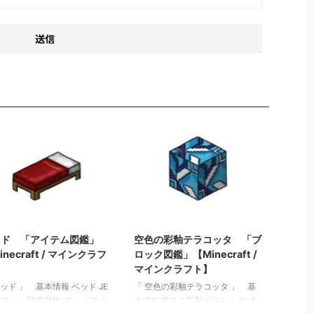
2022/3/14
2021/11/1
ッド 「アイテム図鑑」
空色の彩釉テラコッタ 「ブ
inecraft / マインクラフ
ロック図鑑」【Minecraft /
】
マインクラフト】
ベッド 」 基本情報 ベッド JE
「 空色の彩釉テラコッタ 」 基
 メモ ・ 関連投稿: 弓 「アイ
本情報 空色の彩釉テラコッタ JE