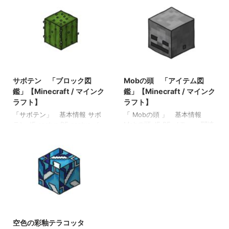
/ マインクラフト】 木のシャ
図鑑」【Minecraft / マインク
ベル 「アイテム図鑑」
ラフト】 エルダーガーディア
【Minecraft / マインクラフ
ン 「Mob図鑑」【Minecraft
ト】 ダイヤモンドのシャベ
/ マインクラフト】 ヴェック
ル 「アイテム図鑑」
ス 「Mob図鑑」【Minecraft
【Minecraft / マインクラフ
/ マインクラフト】 オオカ
ト】 金のツルハシ 「アイテ
ミ 「Mob図鑑」【Minecraft
2021/9/19
2022/3/16
ム図鑑」【Minecraft / マイン
/ マインクラフト】
クラフト】
サボテン 「ブロック図
Mobの頭 「アイテム図
鑑」【Minecraft / マインク
鑑」【Minecraft / マインク
ラフト】
ラフト】
「サボテン」 基本情報 サボ
「 Mobの頭 」 基本情報
テン JE cactus BE cactus メ
Mobの頭 JE BE メモ ・ 関連
モ ・精錬すると緑色の染料を
投稿: 弓 「アイテム図鑑」
入手できる ・コンポスターに
【Minecraft / マインクラフ
入れると堆肥レベルが１上昇
ト】 木のシャベル 「アイテ
する 関連投稿: 板材（木材）
ム図鑑」【Minecraft / マイン
「ブロック図鑑」【Minecraft
クラフト】 ダイヤモンドのシ
/ マインクラフト】 砂利
ャベル 「アイテム図鑑」
「ブロック図鑑」
【Minecraft / マインクラフ
【Minecraft / マインクラフ
ト】 金のツルハシ 「アイテ
2021/11/1
ト】 ラピスラズリ鉱石 「ブ
ム図鑑」【Minecraft / マイン
ロック図鑑」【Minecraft / マ
クラフト】
空色の彩釉テラコッタ