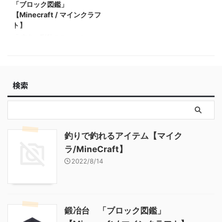
インクラフト】 粘着ピスト
「ブロック図鑑」
ン 「ブロック図鑑」
【Minecraft / マインクラフ
【Minecraft / マインクラフ
ト】
ト】
「 空色の彩釉テラコッタ 」
基本情報 空色の彩釉テラコッ
タ JE
light_blue_glazed_terracotta
BE
検索
light_blue_glazed_terracotta
メモ ・色付きテラコッタを精
錬すると入手できる 関連投
稿: 樹皮を剥いだダークオーク
の原木 「ブロック図鑑」
【Minecraft / マインクラフ
釣りで釣れるアイテム【マイク
ト】 壁付きのウチワサンゴ(ク
ラ/MineCraft】
ダとノウ) 「ブロック図鑑」
【Minecraft / マインクラフ
2022/8/14
ト】 ダークオークのボタン
「ブロック図鑑」【Minecraft
/ マイ ...
鍛冶台 「ブロック図鑑」