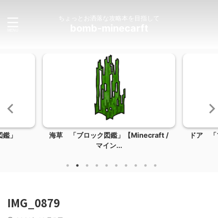
ちょっとお洒落な攻略本を目指して
bomb-minecarft
図鑑」
海草 「ブロック図鑑」【Minecraft /
ドア 「ブ
マイン...
IMG_0879