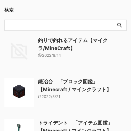
wooden_slab メモ ・板材（木
クラフト】
トン 「ブロック図鑑」
材）でクラフトされたハーフ
【Minecraft / マインクラフ
検索
ブロック 関連記事: 板材（木
ト】
材） 「ブロック図鑑」
【Minecraft / マインクラフ
ト】 砂利 「ブロック図
鑑」 【Minecraft / マインク
ラフト】 ラピスラズリ鉱石
釣りで釣れるアイテム【マイク
「ブロック図鑑」【Minecraft
ラ/MineCraft】
/ マインクラフト】 粘着ピス
2022/8/14
トン 「ブロック図鑑」
【Minecraft / マインクラフ
ト】
鍛冶台 「ブロック図鑑」
【Minecraft / マインクラフト】
2022/8/21
トライデント 「アイテム図鑑」
【Minecraft / マインクラフト】