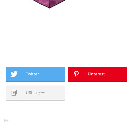
Twitter
Pinterest
URLコピー
-