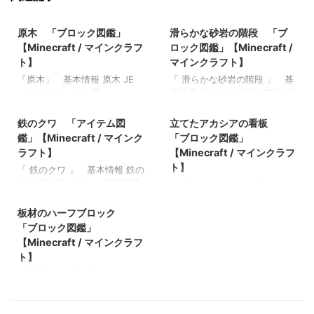
2022/3/20
2022/3/8
原木 「ブロック図鑑」
滑らかな砂岩の階段 「ブ
【Minecraft / マインクラフ
ロック図鑑」【Minecraft /
ト】
マインクラフト】
「原木」 基本情報 原木 JE
「 滑らかな砂岩の階段 」 基
oak_log(オークの原
本情報 滑らかな砂岩の階段 JE
2022/3/12
2022/3/8
木)spruce_log(マツの原
BE メモ ・ 関連記事: 板材
木)birch_log(シラカバの原
（木材） 「ブロック図鑑」
鉄のクワ 「アイテム図
立てたアカシアの看板
木)jungle_log(ジャングルの原
【Minecraft / マインクラフ
鑑」【Minecraft / マインク
「ブロック図鑑」
木)acacia_log(アカシアの原
ト】 砂利 「ブロック図
ラフト】
【Minecraft / マインクラフ
木)dark_oak_log(ダークオーク
鑑」 【Minecraft / マインク
ト】
「 鉄のクワ 」 基本情報 鉄の
の原木) stripped_oak_log(樹
ラフト】 ラピスラズリ鉱石
クワ JE BE メモ ・ 関連記事:
「 立てたアカシアの看板 」
皮を剥いだオークの原
「ブロック図鑑」【Minecraft
2021/10/25
弓 「アイテム図鑑」
基本情報 立てたアカシアの看
木)stripped_spruce_log(樹皮
/ マインクラフト】 粘着ピス
【Minecraft / マインクラフ
板 JE BE メモ ・ 関連記事:
板材のハーフブロック
を剥いだマツの原
トン 「ブロック図鑑」
ト】 木のシャベル 「アイテ
板材（木材） 「ブロック図
木)stripped_birch_log(樹皮を
【Minecraft / マインクラフ
「ブロック図鑑」
ム図鑑」【Minecraft / マイン
鑑」【Minecraft / マインクラ
剥いだシラカバの原
ト】
【Minecraft / マインクラフ
クラフト】 ダイヤモンドのシ
フト】 砂利 「ブロック図
木)stripped_jungle_log(樹皮を
ト】
ャベル 「アイテム図鑑」
鑑」 【Minecraft / マインク
剥いだジャングル …
「板材のハーフブロック」
【Minecraft / マインクラフ
ラフト】 ラピスラズリ鉱石
基本情報 板材のハーフブロッ
ト】 金のツルハシ 「アイテ
「ブロック図鑑」【Minecraft
ク JE wooden_slab BE
ム図鑑」【Minecraft / マイン
/ マインクラフト】 粘着ピス