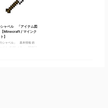
 ダイヤモンドのシャベル
すれば無限水源ができる ・ディ
テム図鑑」【Minecraft / マ
スペンサーに水入りバケツがあれ
クラフト】 金のツルハシ
ば水の出し入れが可能 ・水の色
テム図鑑」【Minecraft / マ
はバイオームによって異なる ・
2022/3/10
クラフト】
溶岩と接することで丸石、石、黒
曜石を生成する ・プレイヤー、
のシャベル 「アイテム図
Mobが水中に15秒滞在すると酸素
【Minecraft / マインク
ゲージがなくなり、1秒ごとに窒
フト】
息ダメージを受ける ・イルカは
のシャベル」 基本情報 鉄
約4分水中ダメージを受けず、空
ベル JE BE メモ ・ 関連記
気 …
 鉄のツルハシ 「アイテム図
Minecraft / マインクラフ
 鉄の斧 「アイテム図鑑」
necraft / マインクラフト】
ち石と打ち金 「アイテム図
Minecraft / マインクラフ
 矢 「アイテム図鑑」
necraft / マインクラフト】