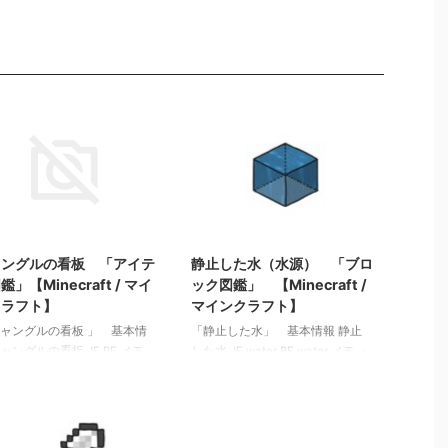
2022/3/21
2022/3/20
ャングルの看板 「アイテ
静止した水（水源） 「ブロ
鑑」【Minecraft / マイ
ック図鑑」 【Minecraft /
クラフト】
マインクラフト】
ジャングルの看板 」 基本情
「静止した水」 基本情報 静止
ャングルの看板 JE BE メモ
した水 JE water BE water メモ ・
関連記事: 弓 「アイテム図
水源 ・バケツで回収できる ・流
Minecraft / マインクラフ
動距離８ ・大釜に水入りバケツ
 木のシャベル 「アイテム
を使用すると水を移せる、逆も可
【Minecraft / マインクラフ
能 ・水源ブロックをうまく配置