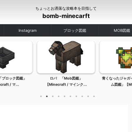
ちょっとお洒落な攻略本を目指して
bomb-minecarft
Instagram
ブロック図鑑
MOB図鑑
「ブロック図鑑」
ロバ 「Mob図鑑」
青くなったジャガ
raft / マ...
【Minecraft / マインク...
ム図鑑」【Mine