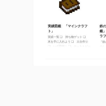
板)dark_oak_sign(ダークオークの
ト】
看板)crimson_sign(真紅の看
「アイ
板)warped_sign(歪んだ看板)
イン
oak_wall_sign(壁に付けられたオ
「アイ
2021/8/16
ークの看板)spruce_wall_sign(壁
イン
に付けられたトウヒの看板) …
実績図鑑 「マインクラフ
鉄
ト」
鑑」
ラ
実績一覧 ❏ 持ち物ゲット ❏
木を手に入れよう ❏ 土台作り
「鉄
❏ いざ採掘！ ❏ ホットトピッ
のシャ
ク ❏ メタルに決めろ ❏ いざ
事:
農業！ ❏ 絵にかいた○○○ ❏
鑑」【
アップグレード ❏ 美味しい魚
ト】
❏ 世界のトロッコから ❏ いざ
【Mi
突撃！ ❏ モンスター退治 ❏
火打
牛転がし ❏ ブタさんの飛ぶ頃に
鑑」【
❏ スナイパー対決 ❏ ダイヤモ
ト】
ンド！ ❏ 暗黒界へ ❏ 仕返し
【Mi
❏ 炎の中へ ❏ 町の薬屋さん
❏ おしまい？ ❏ おしまい
❏ エンチャンター ❏ 強力な破
壊力 ❏ 司書 ❏ 冒険の時間