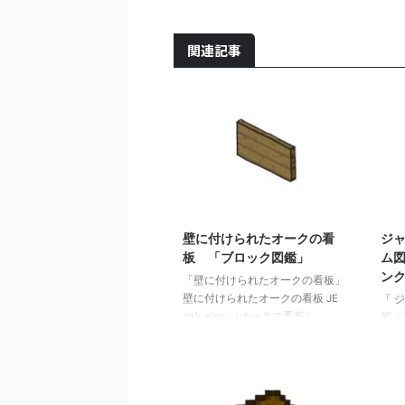
関連記事
2021/9/19
壁に付けられたオークの看
ジ
板 「ブロック図鑑」
ム図
ン
「壁に付けられたオークの看板」
壁に付けられたオークの看板 JE
「 
oak_sign （オークの看板）
報 ジ
spruce_sign(トウヒの看
・ 
板)birch_sign(シラカバの看
鑑」【
板)jungle_sign(ジャングルの看
ト】
板)acacia_sign(アカシアの看
図鑑」