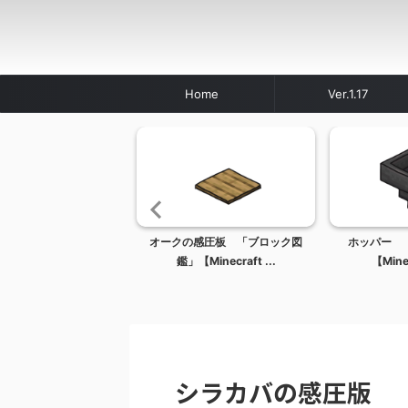
Home
Ver.1.17
コ 「ブロック図鑑」
オークの感圧板 「ブロック図
ホッパー 
inecraft / マ...
鑑」【Minecraft ...
【Minec
シラカバの感圧版