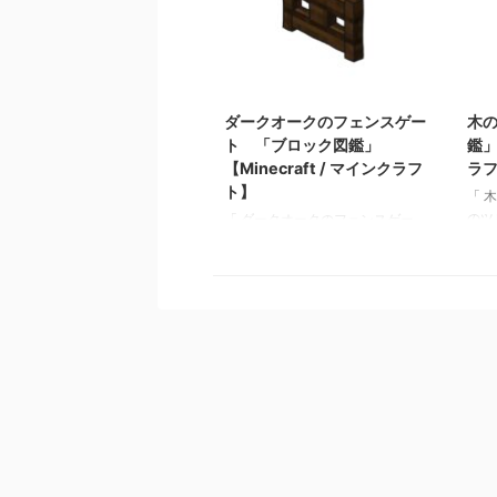
ラフト】 砂利 「ブロック図
ーン
鑑」 【Minecraft / マインクラフ
事:
ト】 ラピスラズリ鉱石 「ブロ
鑑」【
ック図鑑」【Minecraft / マインク
ト】
2021/10/26
ラフト】 粘着ピストン 「ブロ
【Mi
ック図鑑」【Minecraft / マインク
ラピ
ダークオークのフェンスゲー
木
ラフト】
鑑」【
ト 「ブロック図鑑」
鑑」
ト】
【Minecraft / マインクラフ
ラ
図鑑」
ト】
「 
のツル
「 ダークオークのフェンスゲー
事:
ト」 基本情報 ダークオークの
鑑」【
フェンスゲート JE
ト】
dark_oak_fence_gate BE
ム図鑑
dark_oak_fence_gate メモ ・ダー
フト
クオークの板材（木材）でクラフ
ム図鑑
トされたフェンスゲート 関連記
フト
事: 板材（木材） 「ブロック図
「アイ
鑑」【Minecraft / マインクラフ
イン
ト】 砂利 「ブロック図鑑」
【Minecraft / マインクラフト】
ラピスラズリ鉱石 「ブロック図
鑑」【Minecraft / マインクラフ