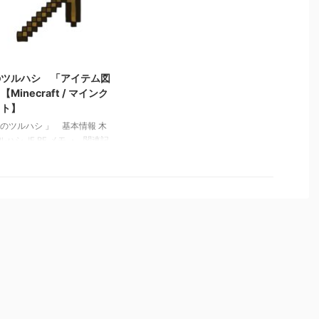
「アイテム図鑑」【Minecraft / マ
の動力によって起動 関連記
インクラフト】 青くなったジャ
 板材（木材） 「ブロック図
ガイモ 「アイテム図鑑」
Minecraft / マインクラフ
【Minecraft / マインクラフト】
 砂利 「ブロック図鑑」
2022/3/12
necraft / マインクラフト】
スラズリ鉱石 「ブロック図
のツルハシ 「アイテム図
Minecraft / マインクラフ
【Minecraft / マインク
 粘着ピストン 「ブロック
フト】
【Minecraft / …
木のツルハシ 」 基本情報 木
ハシ JE BE メモ ・ 関連記
 ガストの涙 「アイテム図
Minecraft / マインクラフ
 マグマクリーム 「アイテ
」【Minecraft / マインクラ
】 本と羽根ペン 「アイテ
」【Minecraft / マインクラ
】 青くなったジャガイモ
テム図鑑」【Minecraft / マ
クラフト】