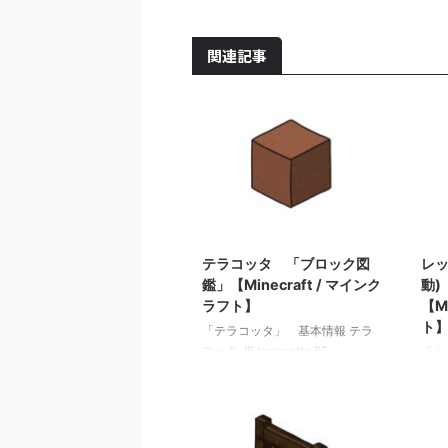
関連記事
2021/10/25
テラコッタ 「ブロック図
レッ
鑑」【Minecraft / マインク
動)
ラフト】
【M
ト
「テラコッタ」 基本情報 テラ
コッタ JE terracotta BE
「 
hardened_clay メモ ・粘土を精錬
」 
するとテラコッタを入手できる
ンプ(
関連記事: 板材（木材） 「ブロ
BE 
ック図鑑」【Minecraft / マインク
レベ