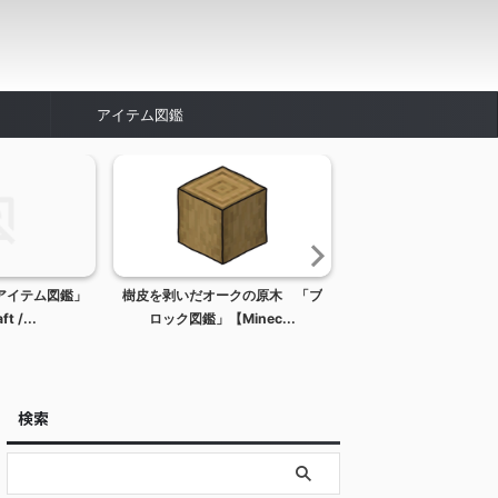
アイテム図鑑
アイテム図鑑」
樹皮を剥いだオークの原木 「ブ
イルカ 「Mob
t /...
ロック図鑑」【Minec...
【Minecraft / マ
検索