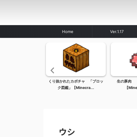
Home
Ver.1.17
 「アイテム図鑑」
くり抜かれたカボチャ 「ブロッ
生の豚肉 
ecraft / マイン...
ク図鑑」【Minecra...
【Minec
ウシ