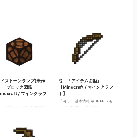
2021/10/7
2022/3/10
ドストーンランプ(未作
弓 「アイテム図鑑」
 「ブロック図鑑」
【Minecraft / マインクラフ
inecraft / マインクラフ
ト】
】
「 弓 」 基本情報 弓 JE BE メモ
・ 関連記事: ガストの涙 「ア
レッドストーンランプ(未作動)
イテム図鑑」【Minecraft / マイン
基本情報 レッドストーンラ
クラフト】 マグマクリーム
未作動) JE redstone_lamp
「アイテム図鑑」【Minecraft / マ
redstone_lamp メモ ・明るさ
インクラフト】 本と羽根ペン
ル１５の光源 ・レッドスト