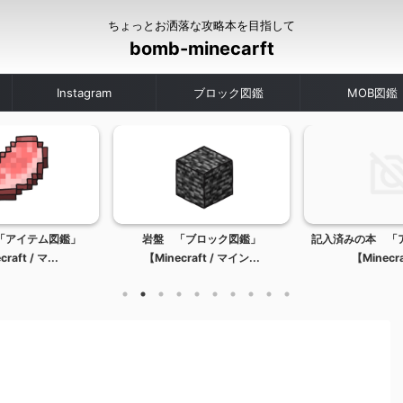
ちょっとお洒落な攻略本を目指して
bomb-minecarft
Instagram
ブロック図鑑
MOB図鑑
「アイテム図鑑」
岩盤 「ブロック図鑑」
記入済みの本 「
raft / マ...
【Minecraft / マイン...
【Minecraf